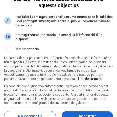
Ta
aquests objectius
S
P
Publicitat i continguts personalitzats, mesurament de la publicitat
R
i del contingut, investigació sobre el públic i desenvolupament
de serveis
Emmagatzemar informació i/o accedir a la informació d’un
dispositiu
Més informació
Les teves dades personals es tractaran i és possible que la informació del
teu dispositiu (galetes, identificadors únics i altres dades del dispositiu)
es comparteixi amb 210 partners, els quals també podran emmagatzemar-
la o accedir-hi. Així mateix, aquest lloc web també podrà utilitzar
específicament aquesta informació. Nosaltres i els nostres partners
podem utilitzar dades de geolocalització precisa.
Llista de partners.
És possible que alguns proveïdors tractin les teves dades personals per
motius d'interès legítim. Pots indicar la teva disconformitat amb aquest
tractament gestionant les opcions següents. A la part inferior d'aquesta
pàgina o al menú del lloc web, cerca un enllaç per gestionar o retirar el
consentiment a la configuració de privadesa i de galetes.
No consentir
Acceptar