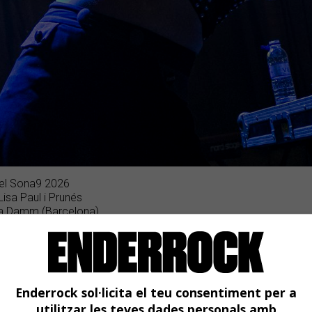
 del Sona9 2026
isa Paul i Prunés
lla Damm (Barcelona)
Enderrock sol·licita el teu consentiment per a
utilitzar les teves dades personals amb