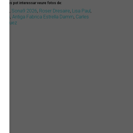
mbé us pot interessar veure fotos de:
ona9
,
Sona9 2026
,
Roser Dresaire
,
Lisa Paul
,
runes
,
Antiga Fabrica Estrella Damm
,
Carles
odríguez