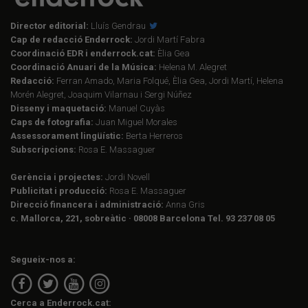
Director editorial:
Lluís Gendrau
Cap de redacció Enderrock:
Jordi Martí Fabra
Coordinació EDR i enderrock.cat:
Èlia Gea
Coordinació Anuari de la Música:
Helena M. Alegret
Redacció:
Ferran Amado, Maria Folqué, Èlia Gea, Jordi Martí, Helena
Morén Alegret, Joaquim Vilarnau i Sergi Núñez
Disseny i maquetació:
Manuel Cuyàs
Caps de fotografia:
Juan Miguel Morales
Assessorament lingüístic:
Berta Herreros
Subscripcions:
Rosa E. Massaguer
Gerència i projectes:
Jordi Novell
Publicitat i producció:
Rosa E. Massaguer
Direcció financera i administració:
Anna Gris
c. Mallorca, 221, sobreàtic · 08008 Barcelona Tel. 93 237 08 05
Segueix-nos a:
Cerca a Enderrock.cat: