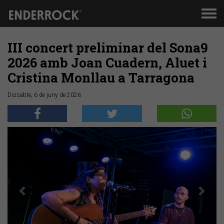
Men
de
nav
III concert preliminar del Sona9
2026 amb Joan Cuadern, Aluet i
Cristina Monllau a Tarragona
Dissabte, 6 de juny de 2026
Anterior
Segü