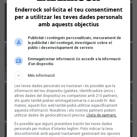
Enderrock sol·licita el teu consentiment
per a utilitzar les teves dades personals
amb aquests objectius
Publicitat i continguts personalitzats, mesurament de
la publicitat i del contingut, investigació sobre el
públic i desenvolupament de serveis
Emmagatzemar informació i/o accedir a la informació
d’un dispositiu
Més informació
Les teves dades personals es tractaran i és possible que la
informació del teu dispositiu (galetes, identificadors únics i
altres dades del dispositiu) es comparteixi amb 210 partners,
els quals també podran emmagatzemar-la o accedir-hi. Així
mateix, aquest lloc web també podrà utilitzar específicament
aquesta informació. Nosaltres i els nostres partners podem
utilitzar dades de geolocalització precisa.
Llista de partners.
És possible que alguns proveïdors tractin les teves dades
personals per motius d'interès legítim. Pots indicar la teva
disconformitat amb aquest tractament gestionant les opcions