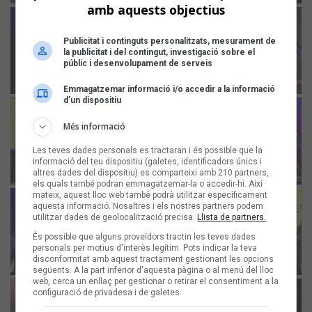
amb aquests objectius
Publicitat i continguts personalitzats, mesurament de
la publicitat i del contingut, investigació sobre el
públic i desenvolupament de serveis
Emmagatzemar informació i/o accedir a la informació
d’un dispositiu
Més informació
Les teves dades personals es tractaran i és possible que la
informació del teu dispositiu (galetes, identificadors únics i
altres dades del dispositiu) es comparteixi amb 210 partners,
els quals també podran emmagatzemar-la o accedir-hi. Així
mateix, aquest lloc web també podrà utilitzar específicament
aquesta informació. Nosaltres i els nostres partners podem
utilitzar dades de geolocalització precisa.
Llista de partners.
És possible que alguns proveïdors tractin les teves dades
personals per motius d'interès legítim. Pots indicar la teva
disconformitat amb aquest tractament gestionant les opcions
següents. A la part inferior d'aquesta pàgina o al menú del lloc
web, cerca un enllaç per gestionar o retirar el consentiment a la
configuració de privadesa i de galetes.