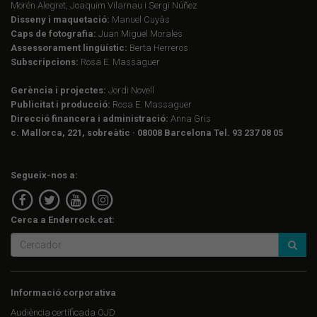
Morén Alegret, Joaquim Vilarnau i Sergi Núñez
Disseny i maquetació:
Manuel Cuyàs
Caps de fotografia:
Juan Miguel Morales
Assessorament lingüístic:
Berta Herreros
Subscripcions:
Rosa E. Massaguer
Gerència i projectes:
Jordi Novell
Publicitat i producció:
Rosa E. Massaguer
Direcció financera i administració:
Anna Gris
c. Mallorca, 221, sobreàtic · 08008 Barcelona Tel. 93 237 08 05
Segueix-nos a:
Cerca a Enderrock.cat:
Informació corporativa
Audiència certificada OJD