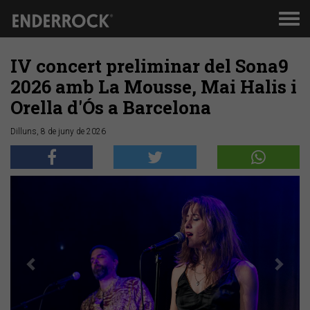
Men
de
nav
IV concert preliminar del Sona9
2026 amb La Mousse, Mai Halis i
Orella d'Ós a Barcelona
Dilluns, 8 de juny de 2026
Anterior
Segü