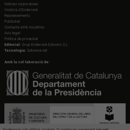
Notícies corporatives
Història d'Enderrock
Reconeixements
Publicitat
Contacta amb nosaltres
Avís legal
Política de privacitat
Editorial:
Grup Enderrock Edicions S.L.
Tecnologia:
Sobrevia.net
Amb la col·laboració de:
Enderrock.cat utilitza
cookies
. Si continueu navegant pel web,