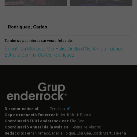
Rodríguez, Carles
També us pot interessar veure fotos de:
Sona9
,
La Mousse
,
Mai Halis
,
Orella d'Ós
,
Antiga Fàbrica
Estrella Damm
,
Carles Rodríguez
Director editorial:
Lluís Gendrau
Cap de redacció Enderrock:
Jordi Martí Fabra
Coordinació EDR i enderrock.cat:
Èlia Gea
Coordinació Anuari de la Música:
Helena M. Alegret
Redacció:
Ferran Amado, Maria Folqué, Èlia Gea, Jordi Martí, Helena