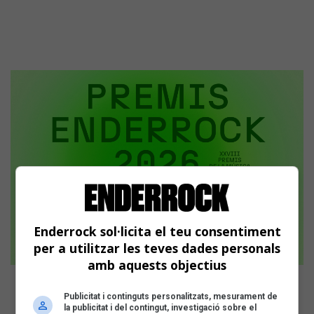
Enderrock sol·licita el teu consentiment
per a utilitzar les teves dades personals
amb aquests objectius
XXVIII Premis de la Música Catalana
Publicitat i continguts personalitzats, mesurament de
La tercera volta de votació tancarà 8 de
la publicitat i del contingut, investigació sobre el