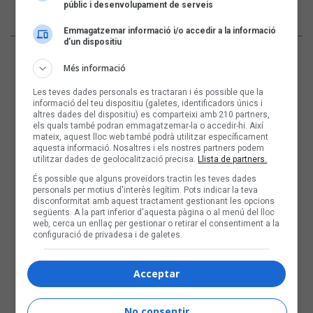
març
públic i desenvolupament de serveis
Emmagatzemar informació i/o accedir a la informació
d’un dispositiu
Més informació
Les teves dades personals es tractaran i és possible que la
informació del teu dispositiu (galetes, identificadors únics i
altres dades del dispositiu) es comparteixi amb 210 partners,
els quals també podran emmagatzemar-la o accedir-hi. Així
mateix, aquest lloc web també podrà utilitzar específicament
aquesta informació. Nosaltres i els nostres partners podem
utilitzar dades de geolocalització precisa.
Llista de partners.
És possible que alguns proveïdors tractin les teves dades
personals per motius d'interès legítim. Pots indicar la teva
disconformitat amb aquest tractament gestionant les opcions
següents. A la part inferior d'aquesta pàgina o al menú del lloc
web, cerca un enllaç per gestionar o retirar el consentiment a la
configuració de privadesa i de galetes.
Acceptar
No consentir