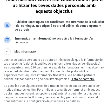
de 1
utilitzar les teves dades personals amb
aquests objectius
Següent >
Publicitat i continguts personalitzats, mesurament de la publicitat
i del contingut, investigació sobre el públic i desenvolupament
de serveis
Emmagatzemar informació i/o accedir a la informació d’un
dispositiu
Més informació
Les teves dades personals es tractaran i és possible que la informació del
teu dispositiu (galetes, identificadors únics i altres dades del dispositiu)
es comparteixi amb 210 partners, els quals també podran emmagatzemar-
la o accedir-hi. Així mateix, aquest lloc web també podrà utilitzar
específicament aquesta informació. Nosaltres i els nostres partners
podem utilitzar dades de geolocalització precisa.
Llista de partners.
És possible que alguns proveïdors tractin les teves dades personals per
motius d'interès legítim. Pots indicar la teva disconformitat amb aquest
tractament gestionant les opcions següents. A la part inferior d'aquesta
pàgina o al menú del lloc web, cerca un enllaç per gestionar o retirar el
consentiment a la configuració de privadesa i de galetes.