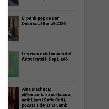
El punk-pop de Beni
Dolores al Sona9 2026
Les veus dels himnes del
futbol català: Pep Lladó
Aina Machuca:
«M'encantaria col·laborar
amb Llum i Sofia Coll i,
posats a demanar, amb