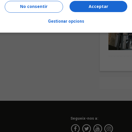
No consentir
Acceptar
Gestionar opcions
Segueix-nos a: