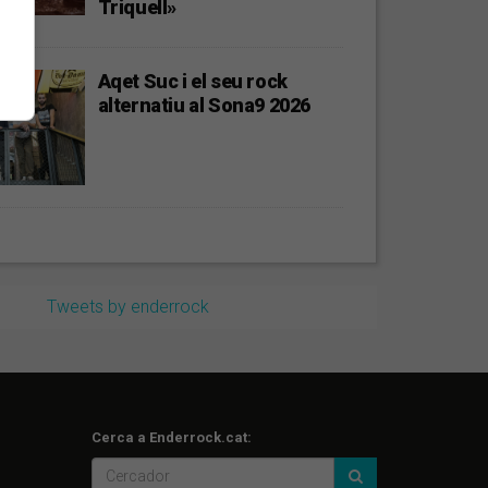
Triquell»
Aqet Suc i el seu rock
alternatiu al Sona9 2026
Tweets by enderrock
Cerca a Enderrock.cat: