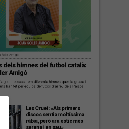
n Soler Amigó
 dels himnes del futbol català:
ler Amigó
d'agost, repassarem diferents himnes que els grups i
ans han fet per equips de futbol d'arreu dels Països
Les Cruet: «Als primers
discos sentia moltíssima
ràbia, però ara estic més
serena i en pau»