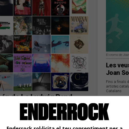
El cromo de Joa
Les veus
Joan So
Fins a finals 
artistes catal
Catalans
són de La Ludwig Band,
aldo & Clara
 la setmana
Enderrock sol·licita el teu consentiment per a