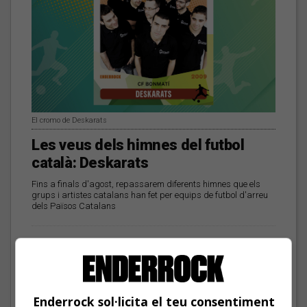
El cromo de Deskarats
Les veus dels himnes del futbol
català: Deskarats
Fins a finals d'agost, repassarem diferents himnes que els
grups i artistes catalans han fet per equips de futbol d'arreu
dels Països Catalans
Mark Boske: «No
m’agrada etiquetar-me
de cantautor»
Enderrock sol·licita el teu consentiment