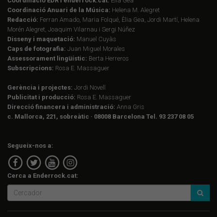
Coordinació EDR i enderrock.cat:
Èlia Gea
Coordinació Anuari de la Música:
Helena M. Alegret
Redacció:
Ferran Amado, Maria Folqué, Èlia Gea, Jordi Martí, Helena
Morén Alegret, Joaquim Vilarnau i Sergi Núñez
Disseny i maquetació:
Manuel Cuyàs
Caps de fotografia:
Juan Miguel Morales
Assessorament lingüístic:
Berta Herreros
Subscripcions:
Rosa E. Massaguer
Gerència i projectes:
Jordi Novell
Publicitat i producció:
Rosa E. Massaguer
Direcció financera i administració:
Anna Gris
c. Mallorca, 221, sobreàtic · 08008 Barcelona Tel. 93 237 08 05
Segueix-nos a:
Cerca a Enderrock.cat: