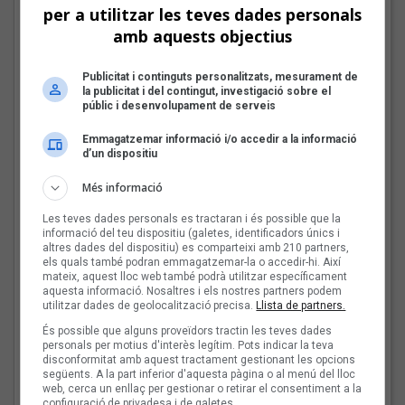
per a utilitzar les teves dades personals
amb aquests objectius
Les veus dels himnes del
futbol català: Miquel
Publicitat i continguts personalitzats, mesurament de
Abras, Mazoni, Sanjosex
la publicitat i del contingut, investigació sobre el
i The Gruixut’s
públic i desenvolupament de serveis
Emmagatzemar informació i/o accedir a la informació
d’un dispositiu
El Sona9 d'estiu d'iCat
descobreix els
Més informació
concursants balears i
Les teves dades personals es tractaran i és possible que la
valencians
informació del teu dispositiu (galetes, identificadors únics i
altres dades del dispositiu) es comparteixi amb 210 partners,
els quals també podran emmagatzemar-la o accedir-hi. Així
mateix, aquest lloc web també podrà utilitzar específicament
Tot a punt per la Plaça
aquesta informació. Nosaltres i els nostres partners podem
utilitzar dades de geolocalització precisa.
Llista de partners.
del Folk 2026
És possible que alguns proveïdors tractin les teves dades
personals per motius d'interès legítim. Pots indicar la teva
disconformitat amb aquest tractament gestionant les opcions
següents. A la part inferior d'aquesta pàgina o al menú del lloc
web, cerca un enllaç per gestionar o retirar el consentiment a la
configuració de privadesa i de galetes.