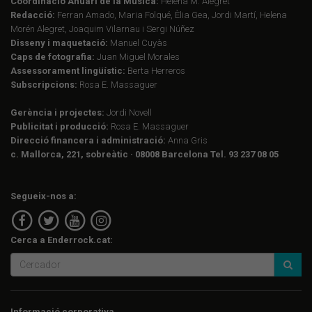
Coordinació Anuari de la Música:
Helena M. Alegret
Redacció:
Ferran Amado, Maria Folqué, Èlia Gea, Jordi Martí, Helena
Morén Alegret, Joaquim Vilarnau i Sergi Núñez
Disseny i maquetació:
Manuel Cuyàs
Caps de fotografia:
Juan Miguel Morales
Assessorament lingüístic:
Berta Herreros
Subscripcions:
Rosa E. Massaguer
Gerència i projectes:
Jordi Novell
Publicitat i producció:
Rosa E. Massaguer
Direcció financera i administració:
Anna Gris
c. Mallorca, 221, sobreàtic · 08008 Barcelona Tel. 93 237 08 05
Segueix-nos a:
Cerca a Enderrock.cat:
Informació corporativa