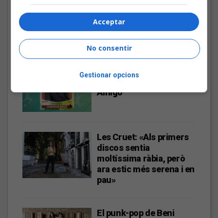
Bèrnia i la festa del pop
fusió al Sona9 2026
Acceptar
No consentir
Les veus dels himnes del
Gestionar opcions
futbol català: Joan Soler
Amigó
Les Cruet: «Als primers
discos sentia
moltíssima ràbia, però
ara estic més serena i en
pau»
El punk-pop de Beni