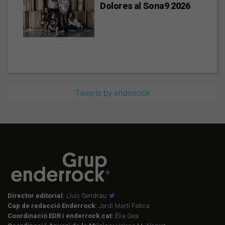
Dolores al Sona9 2026
Tweets by enderrock
Director editorial:
Lluís Gendrau
Cap de redacció Enderrock:
Jordi Martí Fabra
Coordinació EDR i enderrock.cat:
Èlia Gea