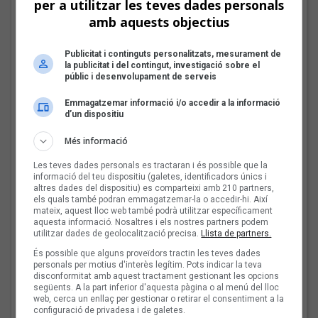
per a utilitzar les teves dades personals
amb aquests objectius
Publicitat i continguts personalitzats, mesurament de
la publicitat i del contingut, investigació sobre el
públic i desenvolupament de serveis
El cromo de Carles Cases
Emmagatzemar informació i/o accedir a la informació
Les veus dels himnes del futbol
d’un dispositiu
català: Carles Cases
Més informació
Fins a finals d'agost, repassarem diferents himnes que els
grups i artistes catalans han fet per equips de futbol d'arreu
Les teves dades personals es tractaran i és possible que la
dels Països Catalans
informació del teu dispositiu (galetes, identificadors únics i
altres dades del dispositiu) es comparteixi amb 210 partners,
els quals també podran emmagatzemar-la o accedir-hi. Així
mateix, aquest lloc web també podrà utilitzar específicament
Joana Gomila:
aquesta informació. Nosaltres i els nostres partners podem
«L’algoritme eren els
utilitzar dades de geolocalització precisa.
Llista de partners.
amics, entrar dins un
És possible que alguns proveïdors tractin les teves dades
bar, anar a un concert, la
personals per motius d'interès legítim. Pots indicar la teva
revista de torn»
disconformitat amb aquest tractament gestionant les opcions
següents. A la part inferior d'aquesta pàgina o al menú del lloc
web, cerca un enllaç per gestionar o retirar el consentiment a la
configuració de privadesa i de galetes.