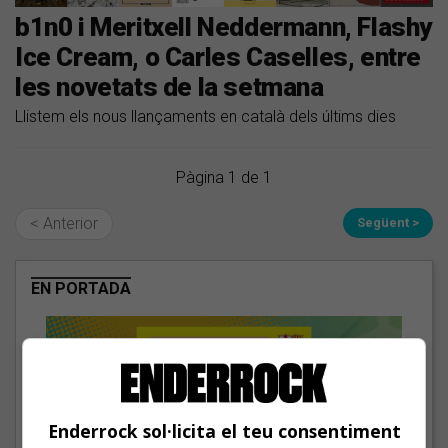
b1n0 i Meritxell Neddermann, Flashy
Ice Cream, o Carles Caselles, entre
les novetats de la setmana
​Llistem els nous llançaments en català dels últims dies
Pàgina 1 de 1
< Anterior
Següent >
EN PORTADA
Enderrock sol·licita el teu consentiment