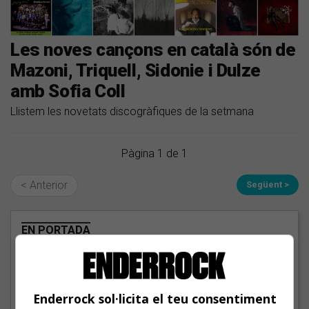
Les noves cançons en català són de
Mazoni, Triquell, Sidonie i Dulze
amb Sofia Coll
Llistem les novetats discogràfiques de la setmana
Pàgina 1 de 1
< Anterior
Següent >
EN PORTADA
Enderrock sol·licita el teu consentiment