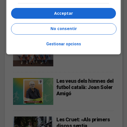
«L’algoritme eren els
amics, entrar dins un
Acceptar
bar, anar a un concert, la
revista de torn»
No consentir
Bèrnia i la festa del pop
Gestionar opcions
fusió al Sona9 2026
Les veus dels himnes del
futbol català: Joan Soler
Amigó
Les Cruet: «Als primers
discos sentia