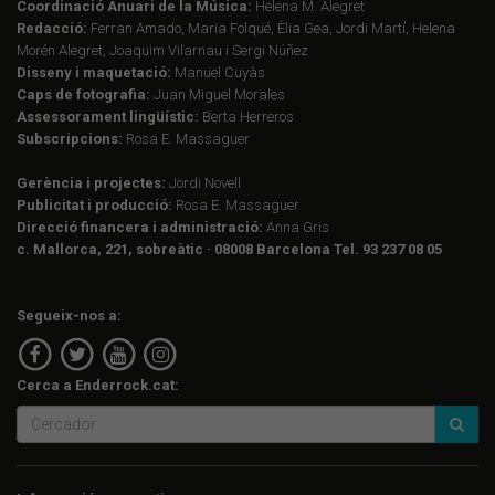
Coordinació Anuari de la Música:
Helena M. Alegret
Redacció:
Ferran Amado, Maria Folqué, Èlia Gea, Jordi Martí, Helena
Morén Alegret, Joaquim Vilarnau i Sergi Núñez
Disseny i maquetació:
Manuel Cuyàs
Caps de fotografia:
Juan Miguel Morales
Assessorament lingüístic:
Berta Herreros
Subscripcions:
Rosa E. Massaguer
Gerència i projectes:
Jordi Novell
Publicitat i producció:
Rosa E. Massaguer
Direcció financera i administració:
Anna Gris
c. Mallorca, 221, sobreàtic · 08008 Barcelona Tel. 93 237 08 05
Segueix-nos a:
Cerca a Enderrock.cat: