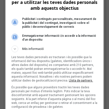
per a utilitzar les teves dades personals
amb aquests objectius
Publicitat i continguts personalitzats, mesurament de
la publicitat i del contingut, investigació sobre el
públic i desenvolupament de serveis
Emmagatzemar informació i/o accedir a la informació
d’un dispositiu
El trio Hidra | Arxiu
Tot a punt per la Plaça del Folk 2026
Més informació
Arriba la 22a edició del cicle que el CAT organitza per la Festa
Les teves dades personals es tractaran i és possible que la
Major de Gràcia, del 15 al 21 d'agost
informació del teu dispositiu (galetes, identificadors únics i
altres dades del dispositiu) es comparteixi amb 210 partners,
els quals també podran emmagatzemar-la o accedir-hi. Així
mateix, aquest lloc web també podrà utilitzar específicament
Les veus dels himnes del
aquesta informació. Nosaltres i els nostres partners podem
futbol català: Carles
utilitzar dades de geolocalització precisa.
Llista de partners.
Cases
És possible que alguns proveïdors tractin les teves dades
personals per motius d'interès legítim. Pots indicar la teva
disconformitat amb aquest tractament gestionant les opcions
següents. A la part inferior d'aquesta pàgina o al menú del lloc
web, cerca un enllaç per gestionar o retirar el consentiment a la
Joana Gomila:
configuració de privadesa i de galetes.