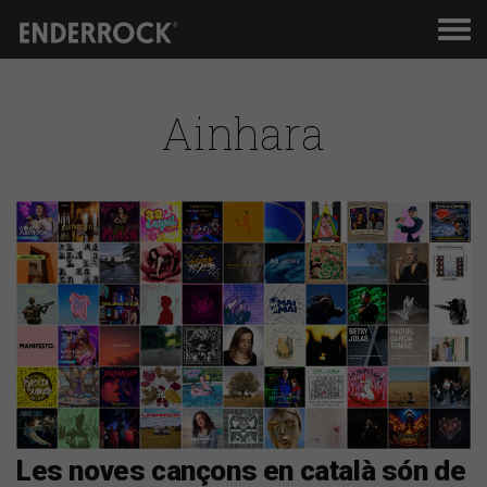
Men
de
nav
Ainhara
Les noves cançons en català són de