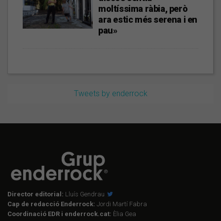
moltíssima ràbia, però
ara estic més serena i en
pau»
Tweets by enderrock
Director editorial:
Lluís Gendrau
Cap de redacció Enderrock:
Jordi Martí Fabra
Coordinació EDR i enderrock.cat:
Èlia Gea