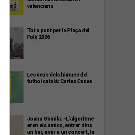
valencians
Tot a punt per la Plaça del
Folk 2026
Les veus dels himnes del
futbol català: Carles Cases
Joana Gomila: «L’algoritme
eren els amics, entrar dins
un bar, anar a un concert, la