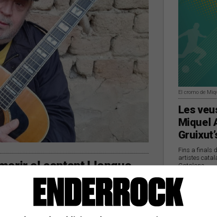
El cromo de Miq
Les veus
Miquel 
Gruixut’
Fins a finals 
artistes catal
a morir el cantant Llongue
Catalans
a catalana | Tal dia com avui, el 8 de juliol
 de La Madam