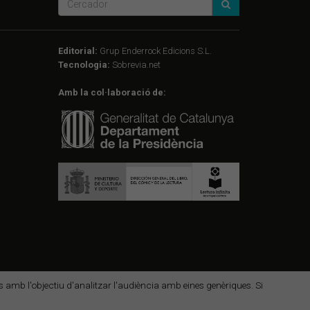
Editorial:
Grup Enderrock Edicions S.L.
Tecnologia:
Sobrevia.net
Amb la col·laboració de:
des amb l'objectiu d'analitzar l'audiència amb eines genèriques. Si