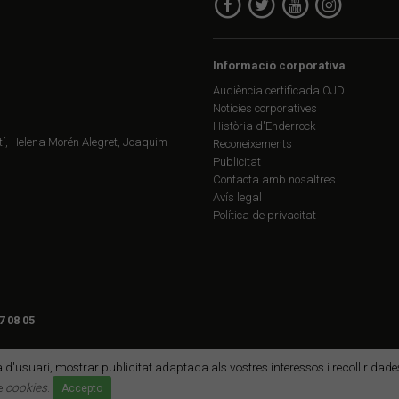
Informació corporativa
Audiència certificada OJD
Notícies corporatives
Història d'Enderrock
í, Helena Morén Alegret, Joaquim
Reconeixements
Publicitat
Contacta amb nosaltres
Avís legal
Política de privacitat
7 08 05
ia d'usuari, mostrar publicitat adaptada als vostres interessos i recollir da
de
cookies
.
Accepto