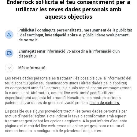
Enderrock sol·licita el teu consentiment per a
de 1
utilitzar les teves dades personals amb
Següent >
aquests objectius
Publicitat i continguts personalitzats, mesurament de la publicitat
i del contingut, investigació sobre el públic i desenvolupament
de serveis
Emmagatzemar informació i/o accedir a la informació d’un
dispositiu
Més informació
Les teves dades personals es tractaran i és possible que la informació del
teu dispositiu (galetes, identificadors únics i altres dades del dispositiu)
es comparteixi amb 210 partners, els quals també podran emmagatzemar-
la o accedir-hi. Així mateix, aquest lloc web també podrà utilitzar
específicament aquesta informació. Nosaltres i els nostres partners
podem utilitzar dades de geolocalització precisa.
Llista de partners.
És possible que alguns proveïdors tractin les teves dades personals per
motius d'interès legítim. Pots indicar la teva disconformitat amb aquest
tractament gestionant les opcions següents. A la part inferior d'aquesta
pàgina o al menú del lloc web, cerca un enllaç per gestionar o retirar el
consentiment a la configuració de privadesa i de galetes.