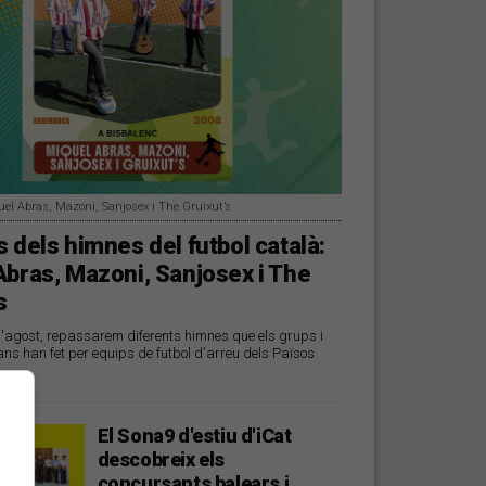
uel Abras, Mazoni, Sanjosex i The Gruixut’s
 dels himnes del futbol català:
Abras, Mazoni, Sanjosex i The
s
d'agost, repassarem diferents himnes que els grups i
ans han fet per equips de futbol d'arreu dels Països
El Sona9 d'estiu d'iCat
descobreix els
concursants balears i