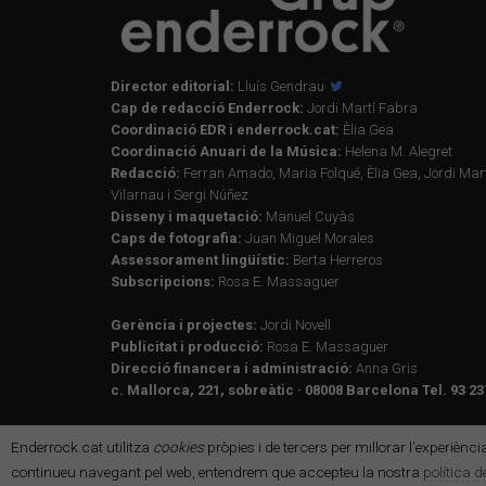
Director editorial:
Lluís Gendrau
Cap de redacció Enderrock:
Jordi Martí Fabra
Coordinació EDR i enderrock.cat:
Èlia Gea
Coordinació Anuari de la Música:
Helena M. Alegret
Redacció:
Ferran Amado, Maria Folqué, Èlia Gea, Jordi Mart
Vilarnau i Sergi Núñez
Disseny i maquetació:
Manuel Cuyàs
Caps de fotografia:
Juan Miguel Morales
Assessorament lingüístic:
Berta Herreros
Subscripcions:
Rosa E. Massaguer
Gerència i projectes:
Jordi Novell
Publicitat i producció:
Rosa E. Massaguer
Direcció financera i administració:
Anna Gris
c. Mallorca, 221, sobreàtic · 08008 Barcelona Tel. 93 23
Enderrock.cat utilitza
cookies
pròpies i de tercers per millorar l'experiènc
continueu navegant pel web, entendrem que accepteu la nostra
política 