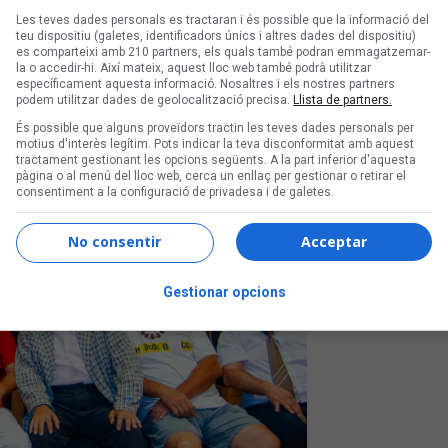
Les teves dades personals es tractaran i és possible que la informació del
s darrers dies
teu dispositiu (galetes, identificadors únics i altres dades del dispositiu)
es comparteixi amb 210 partners, els quals també podran emmagatzemar-
la o accedir-hi. Així mateix, aquest lloc web també podrà utilitzar
específicament aquesta informació. Nosaltres i els nostres partners
podem utilitzar dades de geolocalització precisa.
Llista de partners.
És possible que alguns proveïdors tractin les teves dades personals per
motius d'interès legítim. Pots indicar la teva disconformitat amb aquest
tractament gestionant les opcions següents. A la part inferior d'aquesta
pàgina o al menú del lloc web, cerca un enllaç per gestionar o retirar el
consentiment a la configuració de privadesa i de galetes.
No consentir
Acceptar
Gestionar opcions