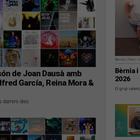
Bèrnia | Prats 
Bèrnia i
 són de Joan Dausà amb
2026
lfred García, Reina Mora &
El grup valenc
s darrers dies