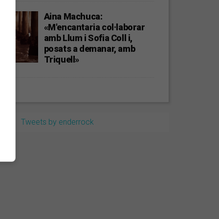
Aina Machuca:
«M'encantaria col·laborar
amb Llum i Sofia Coll i,
posats a demanar, amb
Triquell»
Tweets by enderrock