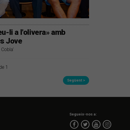
-li a l'olivera» amb
us Jove
 Cobla'
de 1
Següent >
Segueix-nos a: