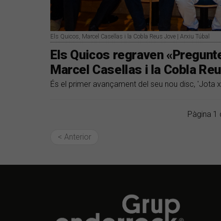
Els Quicos, Marcel Casellas i la Cobla Reus Jove | Arxiu Túbal
Els Quicos regraven «Pregunteu
Marcel Casellas i la Cobla Re
És el primer avançament del seu nou disc, 'Jota x
Pàgina 1 
< Anterior