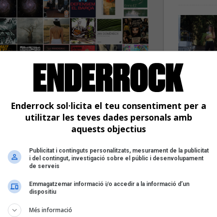
Enderrock sol·licita el teu consentiment per a
utilitzar les teves dades personals amb
aquests objectius
Publicitat i continguts personalitzats, mesurament de la publicitat
i del contingut, investigació sobre el públic i desenvolupament
de serveis
ón d'Esther, Els Amics de
Emmagatzemar informació i/o accedir a la informació d’un
dispositiu
lashy Ice Cream, Remei de
Més informació