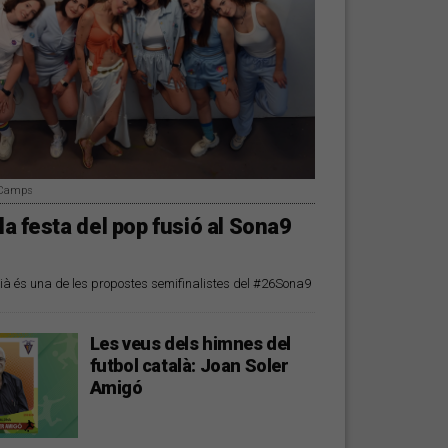
i Camps
 la festa del pop fusió al Sona9
ià és una de les propostes semifinalistes del #26Sona9
Les veus dels himnes del
futbol català: Joan Soler
Amigó