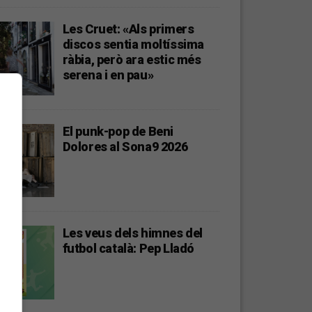
Les Cruet: «Als primers
discos sentia moltíssima
ràbia, però ara estic més
serena i en pau»
El punk-pop de Beni
Dolores al Sona9 2026
Les veus dels himnes del
futbol català: Pep Lladó