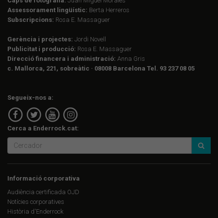
Caps de fotografia:
Juan Miguel Morales
Assessorament lingüístic:
Berta Herreros
Subscripcions:
Rosa E. Massaguer
Gerència i projectes:
Jordi Novell
Publicitat i producció:
Rosa E. Massaguer
Direcció financera i administració:
Anna Gris
c. Mallorca, 221, sobreàtic · 08008 Barcelona Tel. 93 237 08 05
Segueix-nos a:
Cerca a Enderrock.cat:
Informació corporativa
Audiència certificada OJD
Notícies corporatives
Història d'Enderrock