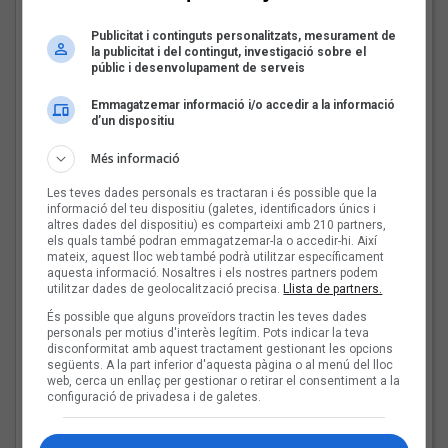
i The Gruixut’s
Publicitat i continguts personalitzats, mesurament de
la publicitat i del contingut, investigació sobre el
públic i desenvolupament de serveis
El Sona9 d'estiu d'iCat
descobreix els
Emmagatzemar informació i/o accedir a la informació
d’un dispositiu
concursants balears i
valencians
Més informació
Les teves dades personals es tractaran i és possible que la
informació del teu dispositiu (galetes, identificadors únics i
Tot a punt per la Plaça
altres dades del dispositiu) es comparteixi amb 210 partners,
del Folk 2026
els quals també podran emmagatzemar-la o accedir-hi. Així
mateix, aquest lloc web també podrà utilitzar específicament
aquesta informació. Nosaltres i els nostres partners podem
utilitzar dades de geolocalització precisa.
Llista de partners.
És possible que alguns proveïdors tractin les teves dades
personals per motius d'interès legítim. Pots indicar la teva
disconformitat amb aquest tractament gestionant les opcions
Les veus dels himnes del
següents. A la part inferior d'aquesta pàgina o al menú del lloc
futbol català: Carles
web, cerca un enllaç per gestionar o retirar el consentiment a la
configuració de privadesa i de galetes.
Cases