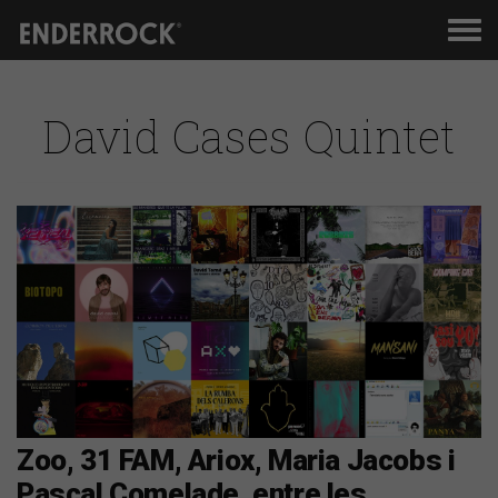
Men
de
nav
David Cases Quintet
Zoo, 31 FAM, Ariox, Maria Jacobs i
Pascal Comelade, entre les