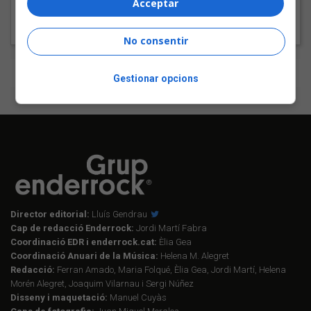
Acceptar
No consentir
Tweets by enderrock
Gestionar opcions
Director editorial:
Lluís Gendrau
Cap de redacció Enderrock:
Jordi Martí Fabra
Coordinació EDR i enderrock.cat:
Èlia Gea
Coordinació Anuari de la Música:
Helena M. Alegret
Redacció:
Ferran Amado, Maria Folqué, Èlia Gea, Jordi Martí, Helena
Morén Alegret, Joaquim Vilarnau i Sergi Núñez
Disseny i maquetació:
Manuel Cuyàs