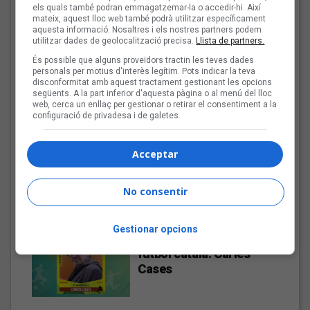
i The Gruixut’s
els quals també podran emmagatzemar-la o accedir-hi. Així
mateix, aquest lloc web també podrà utilitzar específicament
aquesta informació. Nosaltres i els nostres partners podem
utilitzar dades de geolocalització precisa.
Llista de partners.
El Sona9 d'estiu d'iCat
És possible que alguns proveïdors tractin les teves dades
descobreix els
personals per motius d'interès legítim. Pots indicar la teva
concursants balears i
disconformitat amb aquest tractament gestionant les opcions
següents. A la part inferior d'aquesta pàgina o al menú del lloc
valencians
web, cerca un enllaç per gestionar o retirar el consentiment a la
configuració de privadesa i de galetes.
Tot a punt per la Plaça
Acceptar
del Folk 2026
No consentir
Gestionar opcions
Les veus dels himnes del
futbol català: Carles
Cases