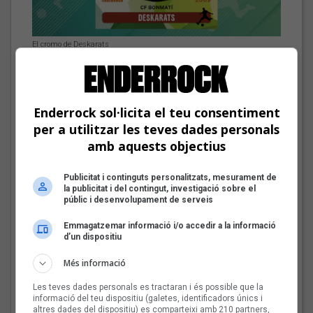
El cromo de Deskarats
Les veus dels himnes del futbol
català: Deskarats
Enderrock sol·licita el teu consentiment
Fins a finals d'agost, repassarem diferents himnes que els
grups i artistes catalans han fet per equips de futbol d'arreu
per a utilitzar les teves dades personals
dels Països Catalans
amb aquests objectius
Mark Boske: «No
Publicitat i continguts personalitzats, mesurament de
m’agrada etiquetar-me
la publicitat i del contingut, investigació sobre el
públic i desenvolupament de serveis
de cantautor»
Emmagatzemar informació i/o accedir a la informació
d’un dispositiu
Més informació
Les veus dels himnes del
futbol català: Miquel
Les teves dades personals es tractaran i és possible que la
Abras, Mazoni, Sanjosex
informació del teu dispositiu (galetes, identificadors únics i
altres dades del dispositiu) es comparteixi amb 210 partners,