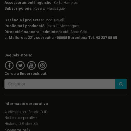
Assessorament lingüístic:
Berta Herreros
Subscripcions:
Rosa E. Massaguer
Gerència i projectes:
Jordi Novell
Publicitat i producció:
Rosa E. Massaguer
Direcció financera i administració:
Anna Gris
c. Mallorca, 221, sobreàtic · 08008 Barcelona Tel. 93 237 08 05
Segueix-nos a:
Cerca a Enderrock.cat:
Informació corporativa
Audiència certificada OJD
Notícies corporatives
Història d'Enderrock
Reconeixements