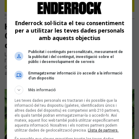
Hereus del Beat, Sofia de Diego, Genni Knows i Naia
Enderrock sol·licita el teu consentiment
Hereus del Beat, Sofia de Diego,
per a utilitzar les teves dades personals
Genni Knows i Naia al Sona9 d'estiu
amb aquests objectius
d'iCat
Publicitat i continguts personalitzats, mesurament de
La programació estiuenca del programa s'allargarà fins a
la publicitat i del contingut, investigació sobre el
l'agost i repassarà cadascun dels grups seleccionats al
públic i desenvolupament de serveis
concurs Sona9 |Els episodis s'emeten els dilluns a les 21 h
a iCat, i els dissabtes a les 20 h a Catalunya Ràdio
Emmagatzemar informació i/o accedir a la informació
d’un dispositiu
Més informació
Les teves dades personals es tractaran i és possible que la
informació del teu dispositiu (galetes, identificadors únics i
altres dades del dispositiu) es comparteixi amb 210 partners,
els quals també podran emmagatzemar-la o accedir-hi. Així
mateix, aquest lloc web també podrà utilitzar específicament
aquesta informació. Nosaltres i els nostres partners podem
utilitzar dades de geolocalització precisa.
Llista de partners.