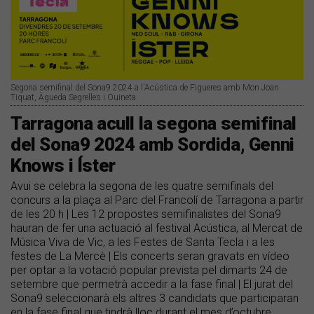
Segona semifinal del Sona9 2024 a l'Acústica de Figueres amb Mon Joan
Tiquat, Àgueda Segrelles i Ouineta
Tarragona acull la segona semifinal
del Sona9 2024 amb Sordida, Genni
Knows i Íster
Avui se celebra la segona de les quatre semifinals del
concurs a la plaça al Parc del Francolí de Tarragona a partir
de les 20 h | Les 12 propostes semifinalistes del Sona9
hauran de fer una actuació al festival Acústica, al Mercat de
Música Viva de Vic, a les Festes de Santa Tecla i a les
festes de La Mercè | Els concerts seran gravats en vídeo
per optar a la votació popular prevista pel dimarts 24 de
setembre que permetrà accedir a la fase final | El jurat del
Sona9 seleccionarà els altres 3 candidats que participaran
en la fase final que tindrà lloc durant el mes d’octubre