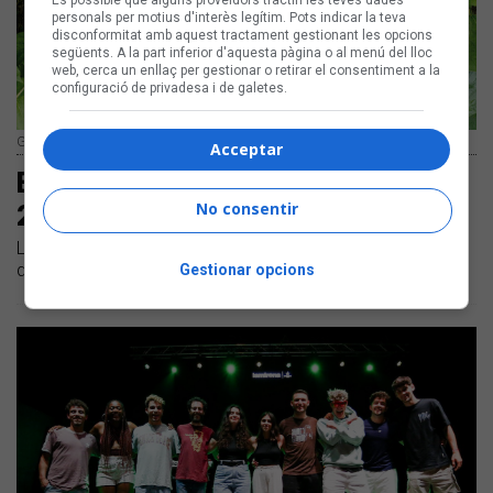
És possible que alguns proveïdors tractin les teves dades
personals per motius d'interès legítim. Pots indicar la teva
disconformitat amb aquest tractament gestionant les opcions
següents. A la part inferior d'aquesta pàgina o al menú del lloc
web, cerca un enllaç per gestionar o retirar el consentiment a la
configuració de privadesa i de galetes.
Genni Knows | Carles Rodríguez
Acceptar
El neosoul de Genni Knows al Sona9
No consentir
2024
La cantant gironina és una de les propostes classificades
del #24Sona9
Gestionar opcions