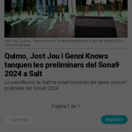
Jost Jou, Quimo i Genni Knows a la desena preliminar a Salt del Sona9 2024 |
Carles Rodríguez
Quimo, Jost Jou i Genni Knows
tanquen les preliminars del Sona9
2024 a Salt
La sala Mirona de Salt ha estat l'escenari del darrer concert
preliminar del Sona9 2024
Pàgina 1 de 1
< Anterior
Següent >