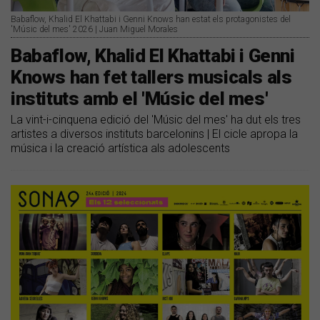
Babaflow, Khalid El Khattabi i Genni Knows han estat els protagonistes del
'Músic del mes' 2026 | Juan Miguel Morales
Babaflow, Khalid El Khattabi i Genni
Knows han fet tallers musicals als
instituts amb el 'Músic del mes'
La vint-i-cinquena edició del 'Músic del mes' ha dut els tres
artistes a diversos instituts barcelonins | El cicle apropa la
música i la creació artística als adolescents