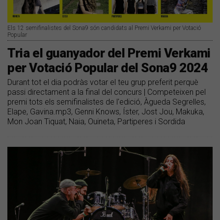
Els 12 semifinalistes del Sona9 són candidats al Premi Verkami per Votació
Popular
Tria el guanyador del Premi Verkami
per Votació Popular del Sona9 2024
​Durant tot el dia podràs votar el teu grup preferit perquè
passi directament a la final del concurs | Competeixen pel
premi tots els semifinalistes de l'edició, Àgueda Segrelles,
Elape, Gavina.mp3, Genni Knows, Íster, Jost Jou, Makuka,
Mon Joan Tiquat, Naia, Ouineta, Partiperes i Sordida