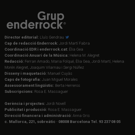
Director editorial:
Lluís Gendrau
Cap de redacció Enderrock:
Jordi Martí Fabra
Coordinació EDR i enderrock.cat:
Èlia Gea
Coordinació Anuari de la Música:
Helena M. Alegret
Redacció:
Ferran Amado, Maria Folqué, Èlia Gea, Jordi Martí, Helena
Morén Alegret, Joaquim Vilarnau i Sergi Núñez
Disseny i maquetació:
Manuel Cuyàs
Caps de fotografia:
Juan Miguel Morales
Assessorament lingüístic:
Berta Herreros
Subscripcions:
Rosa E. Massaguer
Gerència i projectes:
Jordi Novell
Publicitat i producció:
Rosa E. Massaguer
Direcció financera i administració:
Anna Gris
c. Mallorca, 221, sobreàtic · 08008 Barcelona Tel. 93 237 08 05