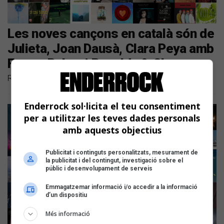
Les noves cançons en català són de
Julieta, Joan Dausà, Clara Peya amb
Ferran Palau, i Renaldo & Clara
Repassem els llançaments discogràfics dels darrers dies
Enderrock sol·licita el teu consentiment
per a utilitzar les teves dades personals
amb aquests objectius
Publicitat i continguts personalitzats, mesurament de
la publicitat i del contingut, investigació sobre el
públic i desenvolupament de serveis
Emmagatzemar informació i/o accedir a la informació
d’un dispositiu
Més informació