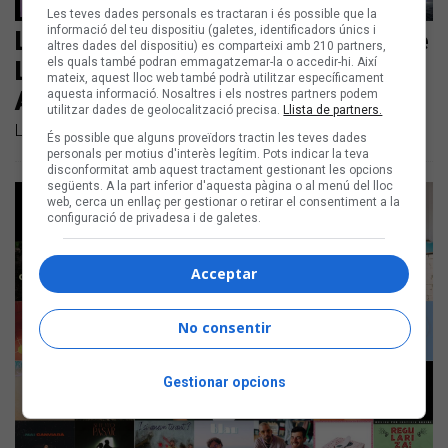
Les teves dades personals es tractaran i és possible que la
informació del teu dispositiu (galetes, identificadors únics i
Les noves cançons en català són de
altres dades del dispositiu) es comparteixi amb 210 partners,
els quals també podran emmagatzemar-la o accedir-hi. Així
Lildami, Alizzz, Guineu i
mateix, aquest lloc web també podrà utilitzar específicament
Angeladorrrm
aquesta informació. Nosaltres i els nostres partners podem
utilitzar dades de geolocalització precisa.
Llista de partners.
Llistem els llançaments en català de la darrera setmana
És possible que alguns proveïdors tractin les teves dades
personals per motius d'interès legítim. Pots indicar la teva
disconformitat amb aquest tractament gestionant les opcions
següents. A la part inferior d'aquesta pàgina o al menú del lloc
web, cerca un enllaç per gestionar o retirar el consentiment a la
configuració de privadesa i de galetes.
Acceptar
No consentir
Gestionar opcions