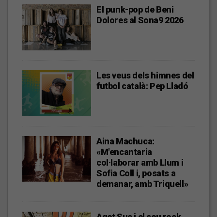
El punk-pop de Beni
Dolores al Sona9 2026
Les veus dels himnes del
futbol català: Pep Lladó
Aina Machuca:
«M'encantaria
col·laborar amb Llum i
Sofia Coll i, posats a
demanar, amb Triquell»
Aqet Suc i el seu rock