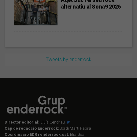
alternatiu al Sona9 2026
Tweets by enderrock
Director editorial:
Lluís Gendrau
Cap de redacció Enderrock:
Jordi Martí Fabra
Coordinació EDR i enderrock.cat:
Èlia Gea