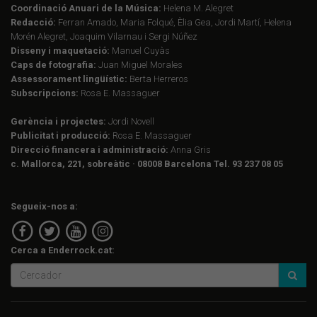
Coordinació Anuari de la Música:
Helena M. Alegret
Redacció:
Ferran Amado, Maria Folqué, Èlia Gea, Jordi Martí, Helena
Morén Alegret, Joaquim Vilarnau i Sergi Núñez
Disseny i maquetació:
Manuel Cuyàs
Caps de fotografia:
Juan Miguel Morales
Assessorament lingüístic:
Berta Herreros
Subscripcions:
Rosa E. Massaguer
Gerència i projectes:
Jordi Novell
Publicitat i producció:
Rosa E. Massaguer
Direcció financera i administració:
Anna Gris
c. Mallorca, 221, sobreàtic · 08008 Barcelona Tel. 93 237 08 05
Segueix-nos a:
Cerca a Enderrock.cat: