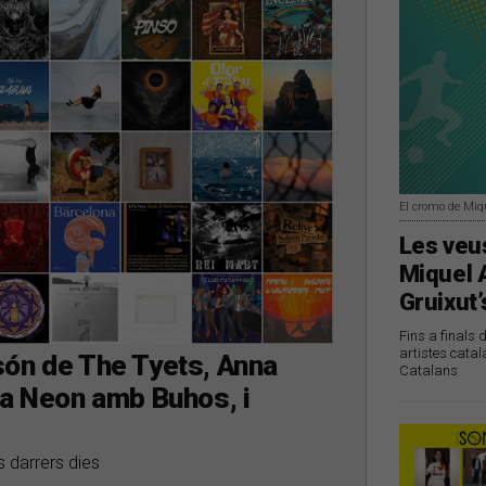
El cromo de Miq
Les veus
Miquel 
Gruixut’
Fins a finals 
artistes catal
són de The Tyets, Anna
Catalans
da Neon amb Buhos, i
s darrers dies