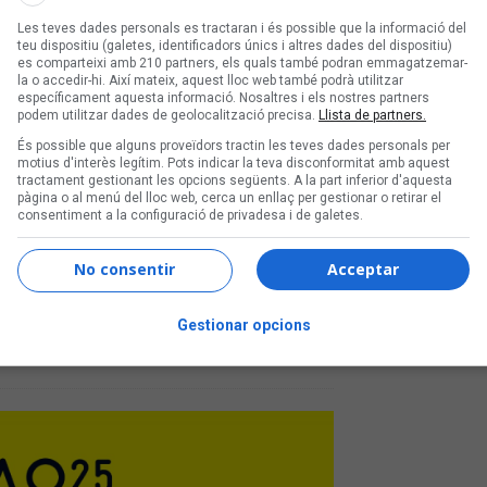
Les teves dades personals es tractaran i és possible que la informació del
teu dispositiu (galetes, identificadors únics i altres dades del dispositiu)
es comparteixi amb 210 partners, els quals també podran emmagatzemar-
la o accedir-hi. Així mateix, aquest lloc web també podrà utilitzar
específicament aquesta informació. Nosaltres i els nostres partners
podem utilitzar dades de geolocalització precisa.
Llista de partners.
És possible que alguns proveïdors tractin les teves dades personals per
motius d'interès legítim. Pots indicar la teva disconformitat amb aquest
tractament gestionant les opcions següents. A la part inferior d'aquesta
pàgina o al menú del lloc web, cerca un enllaç per gestionar o retirar el
consentiment a la configuració de privadesa i de galetes.
No consentir
Acceptar
-rock al Sona9 2025
Gestionar opcions
propostes semifinalistes del #25Sona9