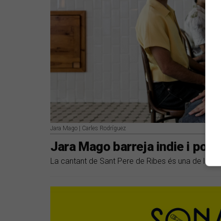
Jara Mago | Carles Rodríguez
Jara Mago barreja indie i pop
La cantant de Sant Pere de Ribes és una de les 