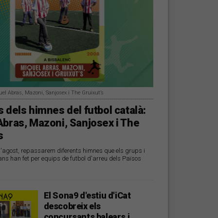
uel Abras, Mazoni, Sanjosex i The Gruixut’s
 dels himnes del futbol català:
Abras, Mazoni, Sanjosex i The
s
d'agost, repassarem diferents himnes que els grups i
ans han fet per equips de futbol d'arreu dels Països
El Sona9 d'estiu d'iCat
descobreix els
concursants balears i