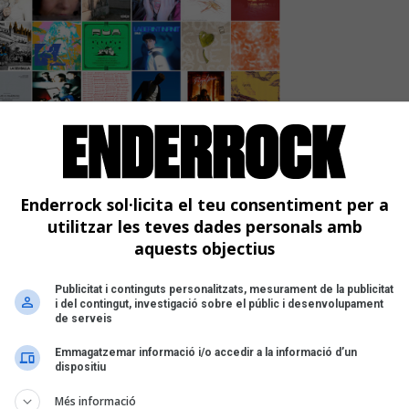
ón de Ouineta, Els Pets,
illembautista i Senyor Oca
 la setmana
Enderrock sol·licita el teu consentiment per a
utilitzar les teves dades personals amb
aquests objectius
Publicitat i continguts personalitzats, mesurament de la publicitat
i del contingut, investigació sobre el públic i desenvolupament
de serveis
Emmagatzemar informació i/o accedir a la informació d’un
dispositiu
Més informació