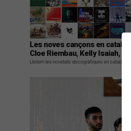
Les noves cançons en català s
Cloe Riembau, Kelly Isaiah, Gu
Llistem les novetats discogràfiques en català de