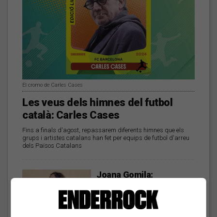
El cromo de Carles Cases
Les veus dels himnes del futbol
català: Carles Cases
Fins a finals d'agost, repassarem diferents himnes que els
grups i artistes catalans han fet per equips de futbol d'arreu
dels Països Catalans
Joana Gomila:
«L’algoritme eren els
amics, entrar dins un
bar, anar a un concert, la