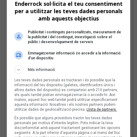
revista de torn»
Enderrock sol·licita el teu consentiment
per a utilitzar les teves dades personals
amb aquests objectius
Bèrnia i la festa del pop
fusió al Sona9 2026
Publicitat i continguts personalitzats, mesurament de
la publicitat i del contingut, investigació sobre el
públic i desenvolupament de serveis
Emmagatzemar informació i/o accedir a la informació
d’un dispositiu
Les veus dels himnes del
futbol català: Joan Soler
Més informació
Amigó
Les teves dades personals es tractaran i és possible que la
informació del teu dispositiu (galetes, identificadors únics i
altres dades del dispositiu) es comparteixi amb 210 partners,
els quals també podran emmagatzemar-la o accedir-hi. Així
mateix, aquest lloc web també podrà utilitzar específicament
Les Cruet: «Als primers
aquesta informació. Nosaltres i els nostres partners podem
utilitzar dades de geolocalització precisa.
Llista de partners.
discos sentia
moltíssima ràbia, però
És possible que alguns proveïdors tractin les teves dades
personals per motius d'interès legítim. Pots indicar la teva
ara estic més serena i en
disconformitat amb aquest tractament gestionant les opcions
pau»
següents. A la part inferior d'aquesta pàgina o al menú del lloc