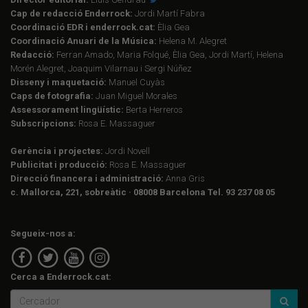
Cap de redacció Enderrock:
Jordi Martí Fabra
Coordinació EDR i enderrock.cat:
Èlia Gea
Coordinació Anuari de la Música:
Helena M. Alegret
Redacció:
Ferran Amado, Maria Folqué, Èlia Gea, Jordi Martí, Helena
Morén Alegret, Joaquim Vilarnau i Sergi Núñez
Disseny i maquetació:
Manuel Cuyàs
Caps de fotografia:
Juan Miguel Morales
Assessorament lingüístic:
Berta Herreros
Subscripcions:
Rosa E. Massaguer
Gerència i projectes:
Jordi Novell
Publicitat i producció:
Rosa E. Massaguer
Direcció financera i administració:
Anna Gris
c. Mallorca, 221, sobreàtic · 08008 Barcelona Tel. 93 237 08 05
Segueix-nos a:
Cerca a Enderrock.cat: