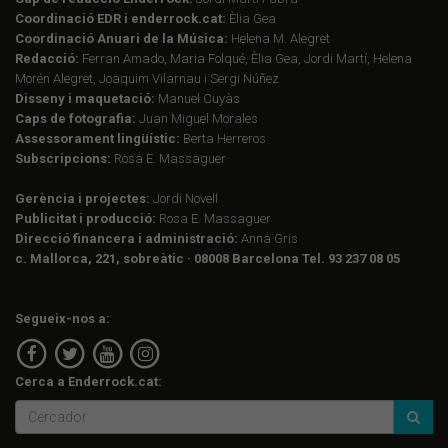
Coordinació EDR i enderrock.cat:
Èlia Gea
Coordinació Anuari de la Música:
Helena M. Alegret
Redacció:
Ferran Amado, Maria Folqué, Èlia Gea, Jordi Martí, Helena
Morén Alegret, Joaquim Vilarnau i Sergi Núñez
Disseny i maquetació:
Manuel Cuyàs
Caps de fotografia:
Juan Miguel Morales
Assessorament lingüístic:
Berta Herreros
Subscripcions:
Rosa E. Massaguer
Gerència i projectes:
Jordi Novell
Publicitat i producció:
Rosa E. Massaguer
Direcció financera i administració:
Anna Gris
c. Mallorca, 221, sobreàtic · 08008 Barcelona Tel. 93 237 08 05
Segueix-nos a:
Cerca a Enderrock.cat: