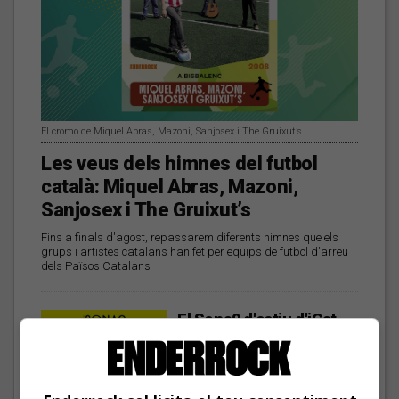
El cromo de Miquel Abras, Mazoni, Sanjosex i The Gruixut’s
Les veus dels himnes del futbol
català: Miquel Abras, Mazoni,
Sanjosex i The Gruixut’s
Fins a finals d'agost, repassarem diferents himnes que els
grups i artistes catalans han fet per equips de futbol d'arreu
dels Països Catalans
El Sona9 d'estiu d'iCat
descobreix els
concursants balears i
valencians