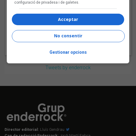
configuració de privadesa i de galetes.
Bèrnia i la festa del pop
fusió al Sona9 2026
Acceptar
No consentir
Gestionar opcions
Tweets by enderrock
Director editorial:
Lluís Gendrau
Cap de redacció Enderrock:
Jordi Martí Fabra