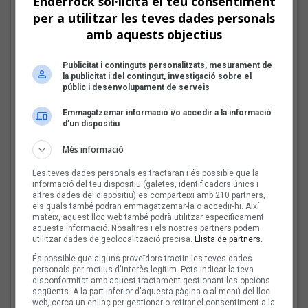
Enderrock sol·licita el teu consentiment
per a utilitzar les teves dades personals
Tot a punt per la Plaça
amb aquests objectius
del Folk 2026
Publicitat i continguts personalitzats, mesurament de
la publicitat i del contingut, investigació sobre el
públic i desenvolupament de serveis
Emmagatzemar informació i/o accedir a la informació
Les veus dels himnes del
d’un dispositiu
futbol català: Carles
Més informació
Cases
Les teves dades personals es tractaran i és possible que la
informació del teu dispositiu (galetes, identificadors únics i
altres dades del dispositiu) es comparteixi amb 210 partners,
els quals també podran emmagatzemar-la o accedir-hi. Així
Joana Gomila:
mateix, aquest lloc web també podrà utilitzar específicament
aquesta informació. Nosaltres i els nostres partners podem
«L’algoritme eren els
utilitzar dades de geolocalització precisa.
Llista de partners.
amics, entrar dins un
És possible que alguns proveïdors tractin les teves dades
bar, anar a un concert, la
personals per motius d'interès legítim. Pots indicar la teva
revista de torn»
disconformitat amb aquest tractament gestionant les opcions
següents. A la part inferior d'aquesta pàgina o al menú del lloc
web, cerca un enllaç per gestionar o retirar el consentiment a la