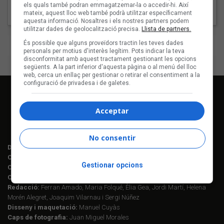
els quals també podran emmagatzemar-la o accedir-hi. Així
mateix, aquest lloc web també podrà utilitzar específicament
aquesta informació. Nosaltres i els nostres partners podem
utilitzar dades de geolocalització precisa.
Llista de partners.
És possible que alguns proveïdors tractin les teves dades
Tweets by enderrock
personals per motius d'interès legítim. Pots indicar la teva
disconformitat amb aquest tractament gestionant les opcions
següents. A la part inferior d'aquesta pàgina o al menú del lloc
web, cerca un enllaç per gestionar o retirar el consentiment a la
configuració de privadesa i de galetes.
Acceptar
No consentir
Director editorial:
Lluís Gendrau
Cap de redacció Enderrock:
Jordi Martí Fabra
Gestionar opcions
Coordinació EDR i enderrock.cat:
Èlia Gea
Coordinació Anuari de la Música:
Helena M. Alegret
Redacció:
Ferran Amado, Maria Folqué, Èlia Gea, Jordi Martí, Helena
Morén Alegret, Joaquim Vilarnau i Sergi Núñez
Disseny i maquetació:
Manuel Cuyàs
Caps de fotografia:
Juan Miguel Morales