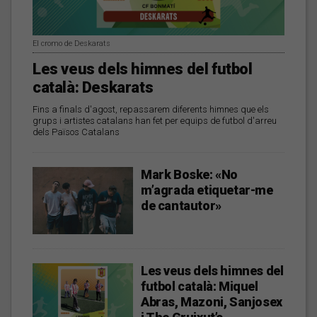
El cromo de Deskarats
Les veus dels himnes del futbol
català: Deskarats
Fins a finals d'agost, repassarem diferents himnes que els
grups i artistes catalans han fet per equips de futbol d'arreu
dels Països Catalans
Mark Boske: «No
m’agrada etiquetar-me
de cantautor»
Les veus dels himnes del
futbol català: Miquel
Abras, Mazoni, Sanjosex