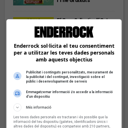
i The Gruixut’s
El Sona9 d'estiu d'iCat
descobreix els
concursants balears i
valencians
Enderrock sol·licita el teu consentiment
per a utilitzar les teves dades personals
amb aquests objectius
Tot a punt per la Plaça
del Folk 2026
Publicitat i continguts personalitzats, mesurament de
la publicitat i del contingut, investigació sobre el
públic i desenvolupament de serveis
Emmagatzemar informació i/o accedir a la informació
d’un dispositiu
Les veus dels himnes del
futbol català: Carles
Més informació
Cases
Les teves dades personals es tractaran i és possible que la
informació del teu dispositiu (galetes, identificadors únics i
altres dades del dispositiu) es comparteixi amb 210 partners,