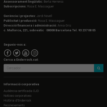
Assessorament lingüístic:
Berta Herreros
Subscripcions:
Rosa E. Massaguer
Gerència i projectes:
Jordi Novell
Publicitat i producció:
Rosa E. Massaguer
Direcció financera i administració:
Anna Gris
c. Mallorca, 221, sobreàtic · 08008 Barcelona Tel. 93 237 08 05
Segueix-nos a:
Cerca a Enderrock.cat:
Informació corporativa
Audiència certificada OJD
Notícies corporatives
Història d'Enderrock
Reconeixements