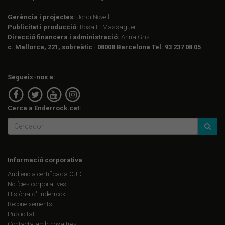
Gerència i projectes:
Jordi Novell
Publicitat i producció:
Rosa E. Massaguer
Direcció financera i administració:
Anna Gris
c. Mallorca, 221, sobreàtic · 08008 Barcelona Tel. 93 237 08 05
Segueix-nos a:
Cerca a Enderrock.cat:
Informació corporativa
Audiència certificada OJD
Notícies corporatives
Història d'Enderrock
Reconeixements
Publicitat
Contacta amb nosaltres