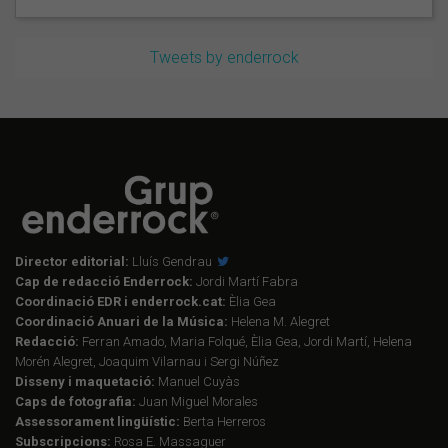
Tweets by enderrock
Director editorial:
Lluís Gendrau
Cap de redacció Enderrock:
Jordi Martí Fabra
Coordinació EDR i enderrock.cat:
Èlia Gea
Coordinació Anuari de la Música:
Helena M. Alegret
Redacció:
Ferran Amado, Maria Folqué, Èlia Gea, Jordi Martí, Helena
Morén Alegret, Joaquim Vilarnau i Sergi Núñez
Disseny i maquetació:
Manuel Cuyàs
Caps de fotografia:
Juan Miguel Morales
Assessorament lingüístic:
Berta Herreros
Subscripcions:
Rosa E. Massaguer