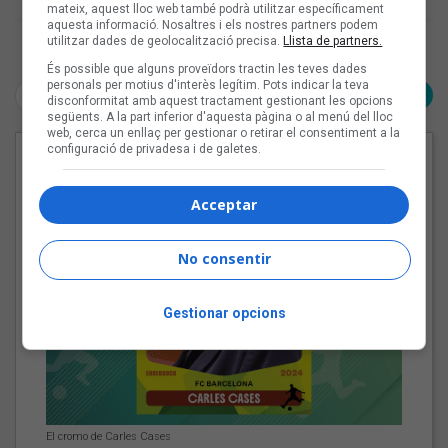
mateix, aquest lloc web també podrà utilitzar específicament
aquesta informació. Nosaltres i els nostres partners podem
utilitzar dades de geolocalització precisa.
Llista de partners.
Pàgina 1 de 1
És possible que alguns proveïdors tractin les teves dades
personals per motius d'interès legítim. Pots indicar la teva
< Anterior
Següent >
disconformitat amb aquest tractament gestionant les opcions
següents. A la part inferior d'aquesta pàgina o al menú del lloc
web, cerca un enllaç per gestionar o retirar el consentiment a la
configuració de privadesa i de galetes.
EN PORTADA
Acceptar
No consentir
Gestionar opcions
El cromo de Carles Cases