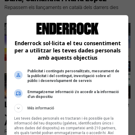
Repassem els llançaments en català dels darrers dies
Enderrock sol·licita el teu consentiment
per a utilitzar les teves dades personals
amb aquests objectius
Publicitat i continguts personalitzats, mesurament de
la publicitat i del contingut, investigació sobre el
públic i desenvolupament de serveis
Emmagatzemar informació i/o accedir a la informació
d’un dispositiu
Les noves cançons en català són de
Més informació
Julieta, Joan Garriga, Maluks,
Les teves dades personals es tractaran i és possible que la
Amulet i Xicu
informació del teu dispositiu (galetes, identificadors únics i
altres dades del dispositiu) es comparteixi amb 210 partners,
Repassem els llançaments en català dels darrers dies
els quals també podran emmagatzemar-la o accedir-hi. Així