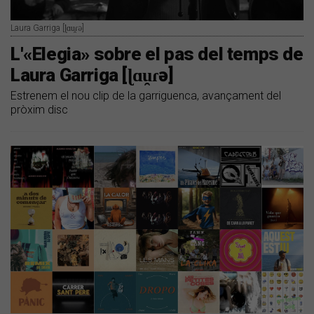
Laura Garriga [ɭɑu̯ɾə]
L'«Elegia» sobre el pas del temps de
Laura Garriga [ɭɑu̯ɾə]
Estrenem el nou clip de la garriguenca, avançament del
pròxim disc