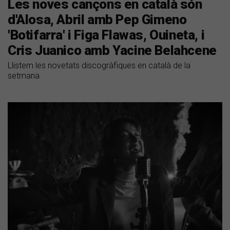
Les noves cançons en català són
d'Alosa, Abril amb Pep Gimeno
'Botifarra' i Figa Flawas, Ouineta, i
Cris Juanico amb Yacine Belahcene
Llistem les novetats discogràfiques en català de la
setmana