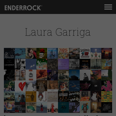
Men
de
nav
Laura Garriga