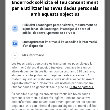
Enderrock sol·licita el teu consentiment
per a utilitzar les teves dades personals
amb aquests objectius
Tot a punt per la Plaça
del Folk 2026
Publicitat i continguts personalitzats, mesurament de
la publicitat i del contingut, investigació sobre el
públic i desenvolupament de serveis
Emmagatzemar informació i/o accedir a la informació
d’un dispositiu
Les veus dels himnes del
futbol català: Carles
Més informació
Cases
Les teves dades personals es tractaran i és possible que la
informació del teu dispositiu (galetes, identificadors únics i
altres dades del dispositiu) es comparteixi amb 210 partners,
els quals també podran emmagatzemar-la o accedir-hi. Així
mateix, aquest lloc web també podrà utilitzar específicament
Joana Gomila:
aquesta informació. Nosaltres i els nostres partners podem
«L’algoritme eren els
utilitzar dades de geolocalització precisa.
Llista de partners.
amics, entrar dins un
És possible que alguns proveïdors tractin les teves dades
bar, anar a un concert, la
personals per motius d'interès legítim. Pots indicar la teva
disconformitat amb aquest tractament gestionant les opcions
revista de torn»
següents. A la part inferior d'aquesta pàgina o al menú del lloc
web, cerca un enllaç per gestionar o retirar el consentiment a la