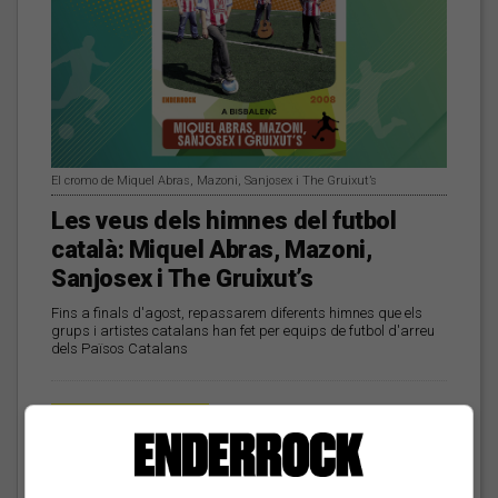
El cromo de Miquel Abras, Mazoni, Sanjosex i The Gruixut’s
Les veus dels himnes del futbol
català: Miquel Abras, Mazoni,
Sanjosex i The Gruixut’s
Fins a finals d'agost, repassarem diferents himnes que els
grups i artistes catalans han fet per equips de futbol d'arreu
dels Països Catalans
El Sona9 d'estiu d'iCat
descobreix els
concursants balears i
valencians