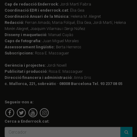
Cap de redacció Enderrock:
Jordi Martí Fabra
Coordinació EDR i enderrock.cat:
Èlia Gea
Coordinació Anuari de la Música:
Helena M. Alegret
Redacció:
Ferran Amado, Maria Folqué, Èlia Gea, Jordi Martí, Helena
Morén Alegret, Joaquim Vilarnau i Sergi Núñez
Disseny i maquetació:
Manuel Cuyàs
Caps de fotografia:
Juan Miguel Morales
Assessorament lingüístic:
Berta Herreros
Subscripcions:
Rosa E. Massaguer
Gerència i projectes:
Jordi Novell
Publicitat i producció:
Rosa E. Massaguer
Direcció financera i administració:
Anna Gris
c. Mallorca, 221, sobreàtic · 08008 Barcelona Tel. 93 237 08 05
Segueix-nos a:
Cerca a Enderrock.cat: