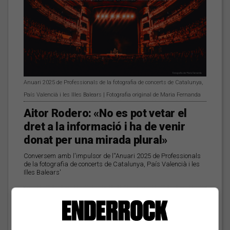
Anuari 2025 de Professionals de la fotografia de concerts de Catalunya,
País Valencià i les Illes Balears | Fotografia original de Maria Fernanda
Aitor Rodero: «No es pot vetar el
dret a la informació i ha de venir
donat per una mirada plural»
Conversem amb l'impulsor de l''Anuari 2025 de Professionals
de la fotografia de concerts de Catalunya, País Valencià i les
Illes Balears'
Les veus dels himnes del
futbol català: Deskarats