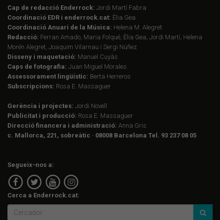
Cap de redacció Enderrock:
Jordi Martí Fabra
Coordinació EDR i enderrock.cat:
Èlia Gea
Coordinació Anuari de la Música:
Helena M. Alegret
Redacció:
Ferran Amado, Maria Folqué, Èlia Gea, Jordi Martí, Helena
Morén Alegret, Joaquim Vilarnau i Sergi Núñez
Disseny i maquetació:
Manuel Cuyàs
Caps de fotografia:
Juan Miguel Morales
Assessorament lingüístic:
Berta Herreros
Subscripcions:
Rosa E. Massaguer
Gerència i projectes:
Jordi Novell
Publicitat i producció:
Rosa E. Massaguer
Direcció financera i administració:
Anna Gris
c. Mallorca, 221, sobreàtic · 08008 Barcelona Tel. 93 237 08 05
Segueix-nos a:
Cerca a Enderrock.cat: