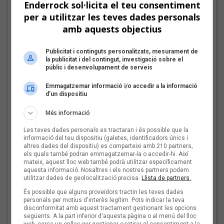
Enderrock sol·licita el teu consentiment
per a utilitzar les teves dades personals
amb aquests objectius
Mark Boske: «No
m’agrada etiquetar-me
Publicitat i continguts personalitzats, mesurament de
la publicitat i del contingut, investigació sobre el
de cantautor»
públic i desenvolupament de serveis
Emmagatzemar informació i/o accedir a la informació
d’un dispositiu
Les veus dels himnes del
Més informació
futbol català: Miquel
Abras, Mazoni, Sanjosex
Les teves dades personals es tractaran i és possible que la
informació del teu dispositiu (galetes, identificadors únics i
i The Gruixut’s
altres dades del dispositiu) es comparteixi amb 210 partners,
els quals també podran emmagatzemar-la o accedir-hi. Així
mateix, aquest lloc web també podrà utilitzar específicament
aquesta informació. Nosaltres i els nostres partners podem
El Sona9 d'estiu d'iCat
utilitzar dades de geolocalització precisa.
Llista de partners.
descobreix els
És possible que alguns proveïdors tractin les teves dades
concursants balears i
personals per motius d'interès legítim. Pots indicar la teva
disconformitat amb aquest tractament gestionant les opcions
valencians
següents. A la part inferior d'aquesta pàgina o al menú del lloc
web, cerca un enllaç per gestionar o retirar el consentiment a la