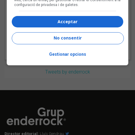
configuració de privadesa i de galetes.
Tot a punt per la Plaça
del Folk 2026
Acceptar
No consentir
Gestionar opcions
Tweets by enderrock
Director editorial:
Lluís Gendrau