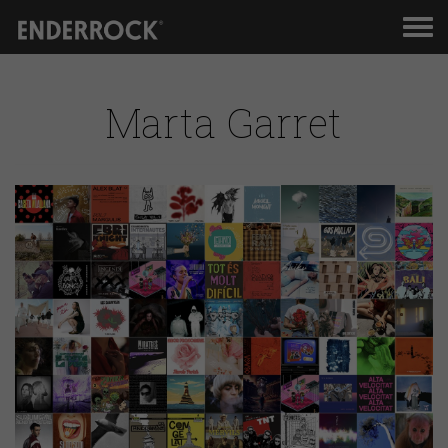
Men
de
nav
Marta Garret