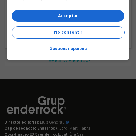
Tot a punt per la Plaça
del Folk 2026
Acceptar
No consentir
Gestionar opcions
Tweets by enderrock
Director editorial:
Lluís Gendrau
Cap de redacció Enderrock:
Jordi Martí Fabra
Coordinació EDR i enderrock.cat:
Èlia Gea