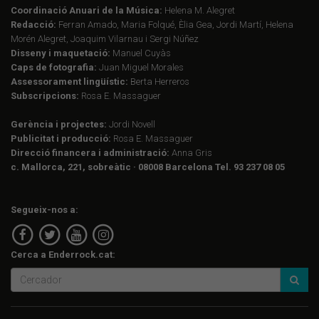
Coordinació Anuari de la Música:
Helena M. Alegret
Redacció:
Ferran Amado, Maria Folqué, Èlia Gea, Jordi Martí, Helena
Morén Alegret, Joaquim Vilarnau i Sergi Núñez
Disseny i maquetació:
Manuel Cuyàs
Caps de fotografia:
Juan Miguel Morales
Assessorament lingüístic:
Berta Herreros
Subscripcions:
Rosa E. Massaguer
Gerència i projectes:
Jordi Novell
Publicitat i producció:
Rosa E. Massaguer
Direcció financera i administració:
Anna Gris
c. Mallorca, 221, sobreàtic · 08008 Barcelona Tel. 93 237 08 05
Segueix-nos a:
Cerca a Enderrock.cat: