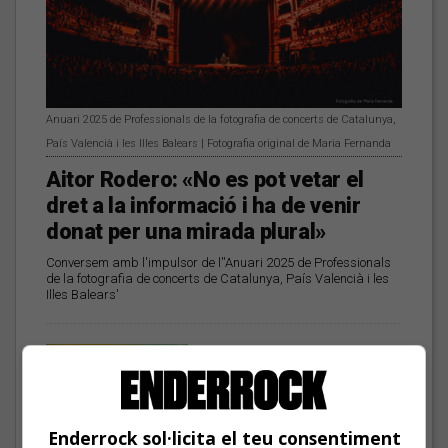
Anuari 2025 de Professionals de la fotografia de concerts de Catalunya,
País Valencià i les Illes Balears | Fotografia original de Maria Fernanda
Aitor Rodero: «No es pot vetar el
dret a la informació i ha de venir
donat per una mirada plural»
Conversem amb l'impulsor de l''Anuari 2025 de Professionals
de la fotografia de concerts de Catalunya, País Valencià i les
Illes Balears'
Les veus dels himnes del
futbol català: Deskarats
Enderrock sol·licita el teu consentiment