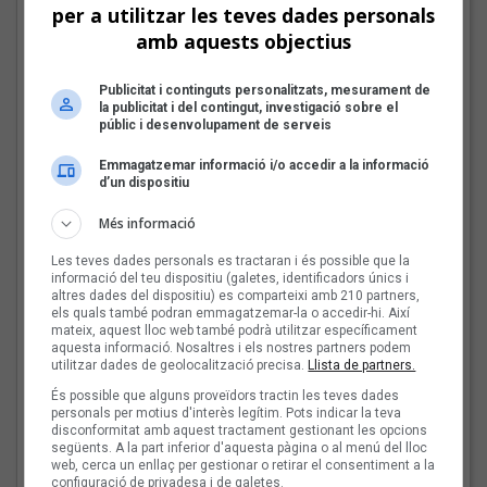
per a utilitzar les teves dades personals
amb aquests objectius
Mark Boske: «No
m’agrada etiquetar-me
Publicitat i continguts personalitzats, mesurament de
de cantautor»
la publicitat i del contingut, investigació sobre el
públic i desenvolupament de serveis
Emmagatzemar informació i/o accedir a la informació
d’un dispositiu
Les veus dels himnes del
futbol català: Miquel
Més informació
Abras, Mazoni, Sanjosex
Les teves dades personals es tractaran i és possible que la
i The Gruixut’s
informació del teu dispositiu (galetes, identificadors únics i
altres dades del dispositiu) es comparteixi amb 210 partners,
els quals també podran emmagatzemar-la o accedir-hi. Així
mateix, aquest lloc web també podrà utilitzar específicament
El Sona9 d'estiu d'iCat
aquesta informació. Nosaltres i els nostres partners podem
descobreix els
utilitzar dades de geolocalització precisa.
Llista de partners.
concursants balears i
És possible que alguns proveïdors tractin les teves dades
valencians
personals per motius d'interès legítim. Pots indicar la teva
disconformitat amb aquest tractament gestionant les opcions
següents. A la part inferior d'aquesta pàgina o al menú del lloc
web, cerca un enllaç per gestionar o retirar el consentiment a la
configuració de privadesa i de galetes.