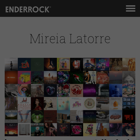
Men
de
nav
Mireia Latorre