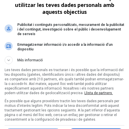
utilitzar les teves dades personals amb
aquests objectius
Següent >
Publicitat i continguts personalitzats, mesurament de la publicitat
i del contingut, investigació sobre el públic i desenvolupament
de serveis
Emmagatzemar informació i/o accedir a la informació d’un
dispositiu
Més informació
Les teves dades personals es tractaran i és possible que la informació del
teu dispositiu (galetes, identificadors únics i altres dades del dispositiu)
es comparteixi amb 210 partners, els quals també podran emmagatzemar-
la o accedir-hi. Així mateix, aquest lloc web també podrà utilitzar
específicament aquesta informació. Nosaltres i els nostres partners
podem utilitzar dades de geolocalització precisa.
Llista de partners.
És possible que alguns proveïdors tractin les teves dades personals per
motius d'interès legítim. Pots indicar la teva disconformitat amb aquest
tractament gestionant les opcions següents. A la part inferior d'aquesta
pàgina o al menú del lloc web, cerca un enllaç per gestionar o retirar el
consentiment a la configuració de privadesa i de galetes.