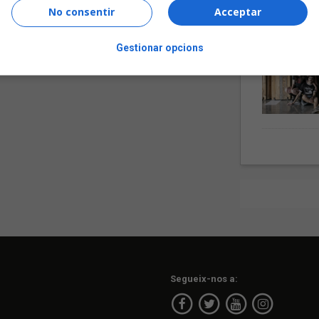
No consentir
Acceptar
Gestionar opcions
Segueix-nos a: