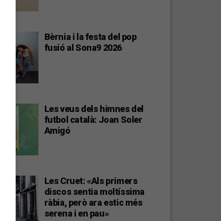
Bèrnia i la festa del pop
fusió al Sona9 2026
Les veus dels himnes del
futbol català: Joan Soler
Amigó
Les Cruet: «Als primers
discos sentia moltíssima
ràbia, però ara estic més
serena i en pau»