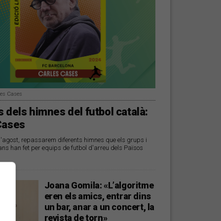
les Cases
 dels himnes del futbol català:
Cases
d'agost, repassarem diferents himnes que els grups i
ans han fet per equips de futbol d'arreu dels Països
Joana Gomila: «L’algoritme
eren els amics, entrar dins
un bar, anar a un concert, la
revista de torn»