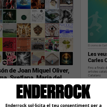
El cromo de Car
Les veus
Carles 
Fins a finals 
ón de Joan Miquel Oliver,
artistes catal
Catalans
ma, Svetlana, Maria del
 últims dies
Enderrock sol·licita el teu consentiment per a
de 1