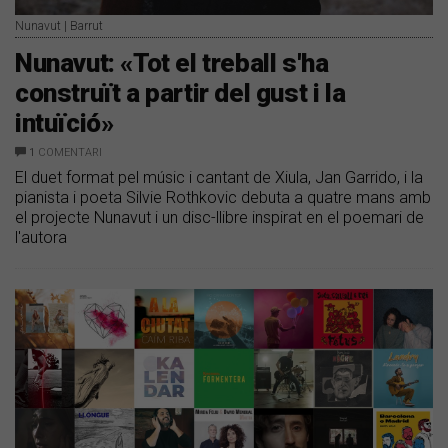
Nunavut | Barrut
Nunavut: «Tot el treball s'ha
construït a partir del gust i la
intuïció»
1
COMENTARI
El duet format pel músic i cantant de Xiula, Jan Garrido, i la
pianista i poeta Silvie Rothkovic debuta a quatre mans amb
el projecte Nunavut i un disc-llibre inspirat en el poemari de
l'autora