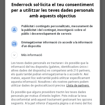
Enderrock sol·licita el teu consentiment
per a utilitzar les teves dades personals
amb aquests objectius
Publicitat i continguts personalitzats, mesurament de
la publicitat i del contingut, investigació sobre el
públic i desenvolupament de serveis
Emmagatzemar informació i/o accedir a la informació
El cromo de Joan Soler Amigó
d’un dispositiu
Les veus dels himnes del futbol
Més informació
català: Joan Soler Amigó
Les teves dades personals es tractaran i és possible que la
Fins a finals d'agost, repassarem diferents himnes que els
informació del teu dispositiu (galetes, identificadors únics i
grups i artistes catalans han fet per equips de futbol d'arreu
altres dades del dispositiu) es comparteixi amb 210 partners,
dels Països Catalans
els quals també podran emmagatzemar-la o accedir-hi. Així
mateix, aquest lloc web també podrà utilitzar específicament
aquesta informació. Nosaltres i els nostres partners podem
utilitzar dades de geolocalització precisa.
Llista de partners.
Les Cruet: «Als primers
És possible que alguns proveïdors tractin les teves dades
discos sentia
personals per motius d'interès legítim. Pots indicar la teva
moltíssima ràbia, però
disconformitat amb aquest tractament gestionant les opcions
ara estic més serena i en
següents. A la part inferior d'aquesta pàgina o al menú del lloc