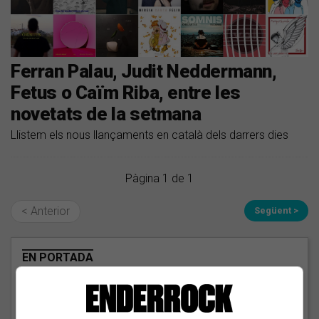
Ferran Palau, Judit Neddermann,
Fetus o Caïm Riba, entre les
novetats de la setmana
Llistem els nous llançaments en català dels darrers dies
Pàgina 1 de 1
< Anterior
Següent >
EN PORTADA