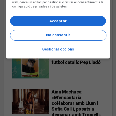
web, cerca un enllaç per gestionar o retirar el consentiment a la
pau»
configuració de privadesa i de galetes.
Acceptar
El punk-pop de Beni
Dolores al Sona9 2026
No consentir
Gestionar opcions
Les veus dels himnes del
futbol català: Pep Lladó
Aina Machuca:
«M'encantaria
col·laborar amb Llum i
Sofia Coll i, posats a
demanar, amb Triquell»