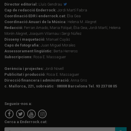
Director editorial:
Lluís Gendrau
Cap de redacció Enderrock:
Jordi Martí Fabra
Coordinació EDR i enderrock.cat:
Èlia Gea
Coordinació Anuari de la Música:
Helena M. Alegret
Redacció:
Ferran Amado, Maria Folqué, Èlia Gea, Jordi Martí, Helena
Morén Alegret, Joaquim Vilarnau i Sergi Núñez
Disseny i maquetació:
Manuel Cuyàs
Caps de fotografia:
Juan Miguel Morales
Assessorament lingüístic:
Berta Herreros
Subscripcions:
Rosa E. Massaguer
Gerència i projectes:
Jordi Novell
Publicitat i producció:
Rosa E. Massaguer
Direcció financera i administració:
Anna Gris
c. Mallorca, 221, sobreàtic · 08008 Barcelona Tel. 93 237 08 05
Segueix-nos a:
Cerca a Enderrock.cat: