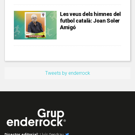
Les veus dels himnes del
futbol català: Joan Soler
Amigó
Tweets by enderrock
Director editorial:
Lluís Gendrau