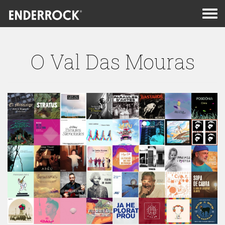
Men
de
nav
O Val Das Mouras