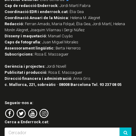
Cap de redacció Enderrock:
Jordi Martí Fabra
Coordinació EDR i enderrock.cat:
Èlia Gea
Coordinació Anuari de la Música:
Helena M. Alegret
Redacció:
Ferran Amado, Maria Folqué, Èlia Gea, Jordi Martí, Helena
Morén Alegret, Joaquim Vilarnau i Sergi Núñez
Disseny i maquetació:
Manuel Cuyàs
Caps de fotografia:
Juan Miguel Morales
Assessorament lingüístic:
Berta Herreros
Subscripcions:
Rosa E. Massaguer
Gerència i projectes:
Jordi Novell
Publicitat i producció:
Rosa E. Massaguer
Direcció financera i administració:
Anna Gris
c. Mallorca, 221, sobreàtic · 08008 Barcelona Tel. 93 237 08 05
Segueix-nos a:
Cerca a Enderrock.cat: