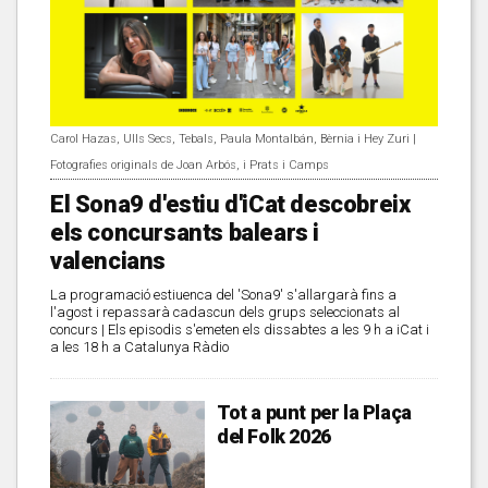
Carol Hazas, Ulls Secs, Tebals, Paula Montalbán, Bèrnia i Hey Zuri |
Fotografies originals de Joan Arbós, i Prats i Camps
El Sona9 d'estiu d'iCat descobreix
els concursants balears i
valencians
La programació estiuenca del 'Sona9' s'allargarà fins a
l'agost i repassarà cadascun dels grups seleccionats al
concurs | Els episodis s'emeten els dissabtes a les 9 h a iCat i
a les 18 h a Catalunya Ràdio
Tot a punt per la Plaça
del Folk 2026