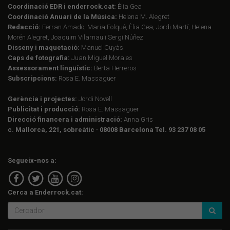
Coordinació EDR i enderrock.cat:
Èlia Gea
Coordinació Anuari de la Música:
Helena M. Alegret
Redacció:
Ferran Amado, Maria Folqué, Èlia Gea, Jordi Martí, Helena
Morén Alegret, Joaquim Vilarnau i Sergi Núñez
Disseny i maquetació:
Manuel Cuyàs
Caps de fotografia:
Juan Miguel Morales
Assessorament lingüístic:
Berta Herreros
Subscripcions:
Rosa E. Massaguer
Gerència i projectes:
Jordi Novell
Publicitat i producció:
Rosa E. Massaguer
Direcció financera i administració:
Anna Gris
c. Mallorca, 221, sobreàtic · 08008 Barcelona Tel. 93 237 08 05
Segueix-nos a:
Cerca a Enderrock.cat: