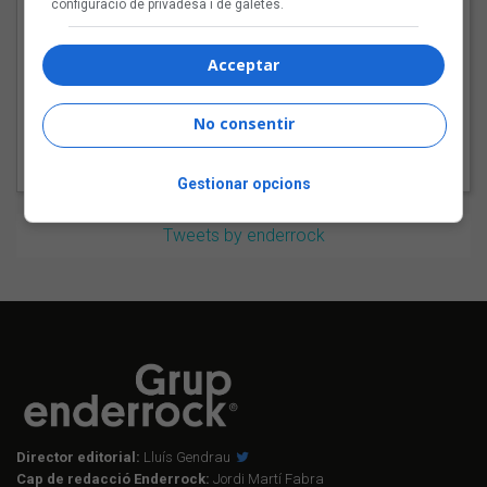
configuració de privadesa i de galetes.
Aqet Suc i el seu rock
alternatiu al Sona9 2026
Acceptar
No consentir
Gestionar opcions
Tweets by enderrock
Director editorial:
Lluís Gendrau
Cap de redacció Enderrock:
Jordi Martí Fabra