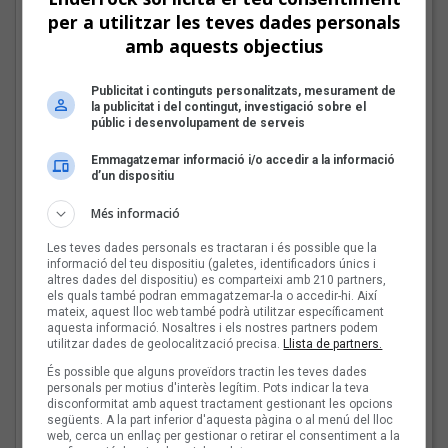
per a utilitzar les teves dades personals
El punk-pop de Beni
amb aquests objectius
Dolores al Sona9 2026
Publicitat i continguts personalitzats, mesurament de
la publicitat i del contingut, investigació sobre el
públic i desenvolupament de serveis
Emmagatzemar informació i/o accedir a la informació
Les veus dels himnes del
d’un dispositiu
futbol català: Pep Lladó
Més informació
Les teves dades personals es tractaran i és possible que la
informació del teu dispositiu (galetes, identificadors únics i
altres dades del dispositiu) es comparteixi amb 210 partners,
els quals també podran emmagatzemar-la o accedir-hi. Així
Aina Machuca:
mateix, aquest lloc web també podrà utilitzar específicament
aquesta informació. Nosaltres i els nostres partners podem
«M'encantaria
utilitzar dades de geolocalització precisa.
Llista de partners.
col·laborar amb Llum i
És possible que alguns proveïdors tractin les teves dades
Sofia Coll i, posats a
personals per motius d'interès legítim. Pots indicar la teva
demanar, amb Triquell»
disconformitat amb aquest tractament gestionant les opcions
següents. A la part inferior d'aquesta pàgina o al menú del lloc
web, cerca un enllaç per gestionar o retirar el consentiment a la