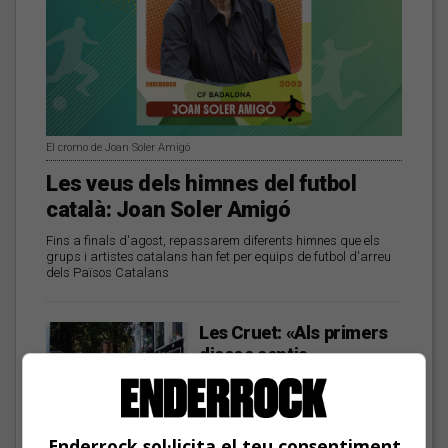
El cromo de Joan Soler Amigó
Les veus dels himnes del futbol
català: Joan Soler Amigó
Fins a finals d'agost, repassarem diferents himnes que els
grups i artistes catalans han fet per equips de futbol d'arreu
dels Països Catalans
Les Cruet: «Als primers
discos sentia
moltíssima ràbia, però
ara estic més serena i en
pau»
Enderrock sol·licita el teu consentiment