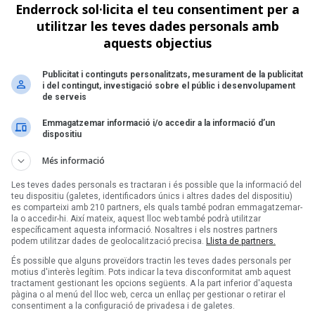
Enderrock sol·licita el teu consentiment per a
Següent >
utilitzar les teves dades personals amb
aquests objectius
Publicitat i continguts personalitzats, mesurament de la publicitat
i del contingut, investigació sobre el públic i desenvolupament
de serveis
Emmagatzemar informació i/o accedir a la informació d’un
dispositiu
Més informació
Les teves dades personals es tractaran i és possible que la informació del
teu dispositiu (galetes, identificadors únics i altres dades del dispositiu)
es comparteixi amb 210 partners, els quals també podran emmagatzemar-
la o accedir-hi. Així mateix, aquest lloc web també podrà utilitzar
específicament aquesta informació. Nosaltres i els nostres partners
podem utilitzar dades de geolocalització precisa.
Llista de partners.
És possible que alguns proveïdors tractin les teves dades personals per
motius d'interès legítim. Pots indicar la teva disconformitat amb aquest
tractament gestionant les opcions següents. A la part inferior d'aquesta
pàgina o al menú del lloc web, cerca un enllaç per gestionar o retirar el
consentiment a la configuració de privadesa i de galetes.