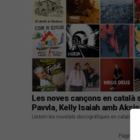
Les noves cançons en català 
Pavvla, Kelly Isaiah amb Aksis,
Llistem les novetats discogràfiques en català del
Pàgina 1 