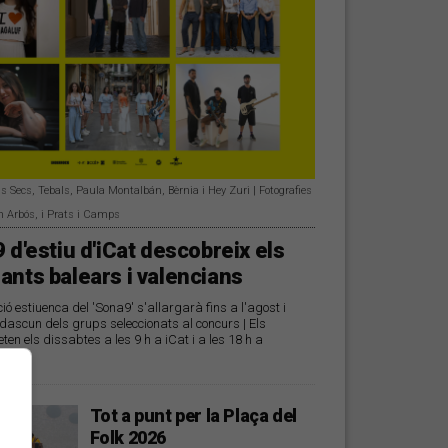
s Secs, Tebals, Paula Montalbán, Bèrnia i Hey Zuri | Fotografies
n Arbós, i Prats i Camps
 d'estiu d'iCat descobreix els
ants balears i valencians
 estiuenca del 'Sona9' s'allargarà fins a l'agost i
ascun dels grups seleccionats al concurs | Els
ten els dissabtes a les 9 h a iCat i a les 18 h a
dio
Tot a punt per la Plaça del
Folk 2026