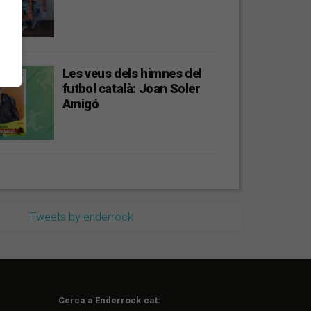
Les veus dels himnes del
futbol català: Joan Soler
Amigó
Tweets by enderrock
Cerca a Enderrock.cat: