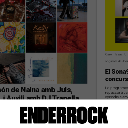
Carol Hazas, Ull
originals de Joa
El Sona9
concurs
són de Naina amb Juls,
La programació
repassarà cad
 i Auxili amb DJ Trapella
episodis s'eme
Catalunya Rà
s darrers dies
de 1