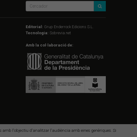
Editorial:
Grup Enderrock Edicions S.L.
Tecnologia:
Sobrevia.net
Amb la col·laboració de:
des amb l'objectiu d'analitzar l'audiència amb eines genèriques. Si