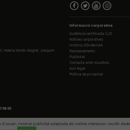
Informació corporativa
Audiència certificada OJD
Notícies corporatives
Història d'Enderrock
í, Helena Morén Alegret, Joaquim
Reconeixements
Publicitat
Contacta amb nosaltres
Avís legal
Política de privacitat
7 08 05
ia d'usuari, mostrar publicitat adaptada als vostres interessos i recollir da