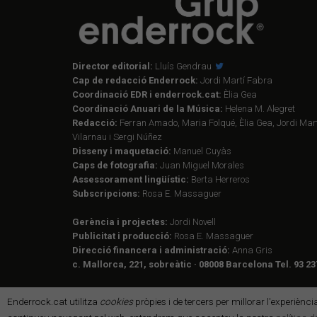
Director editorial:
Lluís Gendrau
Cap de redacció Enderrock:
Jordi Martí Fabra
Coordinació EDR i enderrock.cat:
Èlia Gea
Coordinació Anuari de la Música:
Helena M. Alegret
Redacció:
Ferran Amado, Maria Folqué, Èlia Gea, Jordi Mart
Vilarnau i Sergi Núñez
Disseny i maquetació:
Manuel Cuyàs
Caps de fotografia:
Juan Miguel Morales
Assessorament lingüístic:
Berta Herreros
Subscripcions:
Rosa E. Massaguer
Gerència i projectes:
Jordi Novell
Publicitat i producció:
Rosa E. Massaguer
Direcció financera i administració:
Anna Gris
c. Mallorca, 221, sobreàtic · 08008 Barcelona Tel. 93 23
Enderrock.cat utilitza
cookies
pròpies i de tercers per millorar l'experiènc