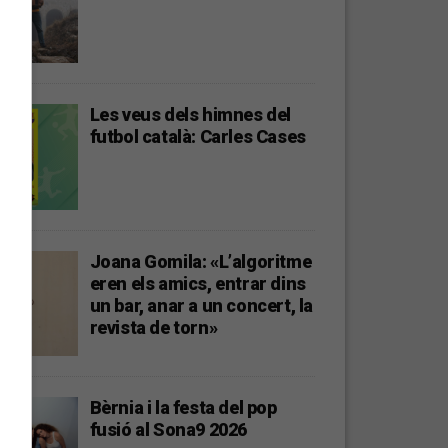
Les veus dels himnes del
futbol català: Carles Cases
Joana Gomila: «L’algoritme
eren els amics, entrar dins
un bar, anar a un concert, la
revista de torn»
Bèrnia i la festa del pop
fusió al Sona9 2026