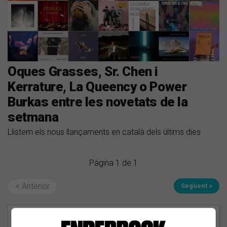
Oques Grasses, Sr. Chen i
Kerrature, La Queency o Power
Burkas entre les novetats de la
setmana
Llistem els nous llançaments en català dels últims dies
Pàgina 1 de 1
< Anterior
Següent >
EN PORTADA