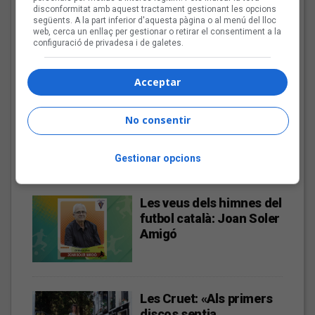
disconformitat amb aquest tractament gestionant les opcions
«L’algoritme eren els
següents. A la part inferior d'aquesta pàgina o al menú del lloc
amics, entrar dins un
web, cerca un enllaç per gestionar o retirar el consentiment a la
bar, anar a un concert, la
configuració de privadesa i de galetes.
revista de torn»
Acceptar
Bèrnia i la festa del pop
No consentir
fusió al Sona9 2026
Gestionar opcions
Les veus dels himnes del
futbol català: Joan Soler
Amigó
Les Cruet: «Als primers
discos sentia