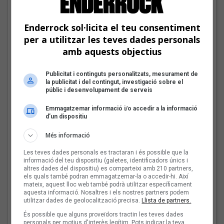
Enderrock sol·licita el teu consentiment
per a utilitzar les teves dades personals
amb aquests objectius
Publicitat i continguts personalitzats, mesurament de
la publicitat i del contingut, investigació sobre el
públic i desenvolupament de serveis
Emmagatzemar informació i/o accedir a la informació
d’un dispositiu
El cromo de Carles Cases
Més informació
Les veus dels himnes del futbol
Les teves dades personals es tractaran i és possible que la
català: Carles Cases
informació del teu dispositiu (galetes, identificadors únics i
altres dades del dispositiu) es comparteixi amb 210 partners,
els quals també podran emmagatzemar-la o accedir-hi. Així
Fins a finals d'agost, repassarem diferents himnes que els
mateix, aquest lloc web també podrà utilitzar específicament
grups i artistes catalans han fet per equips de futbol d'arreu
aquesta informació. Nosaltres i els nostres partners podem
dels Països Catalans
utilitzar dades de geolocalització precisa.
Llista de partners.
És possible que alguns proveïdors tractin les teves dades
Joana Gomila:
personals per motius d'interès legítim. Pots indicar la teva