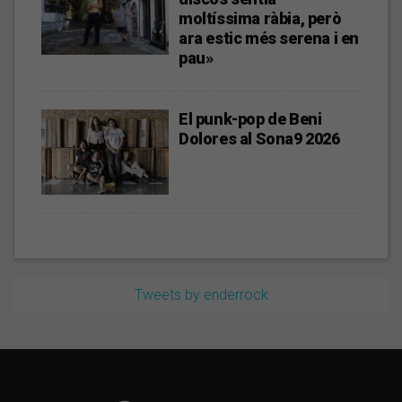
moltíssima ràbia, però
ara estic més serena i en
pau»
El punk-pop de Beni
Dolores al Sona9 2026
Tweets by enderrock