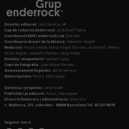
Director editorial:
Lluís Gendrau
Cap de redacció Enderrock:
Jordi Martí Fabra
Coordinació EDR i enderrock.cat:
Èlia Gea
Coordinació Anuari de la Música:
Helena M. Alegret
Redacció:
Ferran Amado, Maria Folqué, Èlia Gea, Jordi Martí, Helena
Morén Alegret, Joaquim Vilarnau i Sergi Núñez
Disseny i maquetació:
Manuel Cuyàs
Caps de fotografia:
Juan Miguel Morales
Assessorament lingüístic:
Berta Herreros
Subscripcions:
Rosa E. Massaguer
Gerència i projectes:
Jordi Novell
Publicitat i producció:
Rosa E. Massaguer
Direcció financera i administració:
Anna Gris
c. Mallorca, 221, sobreàtic · 08008 Barcelona Tel. 93 237 08 05
Segueix-nos a: