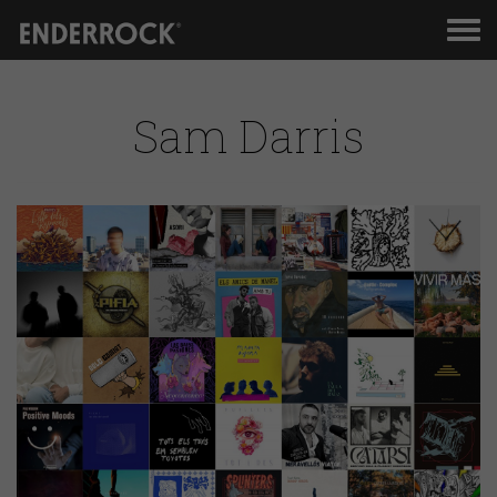
Men
de
nav
Sam Darris