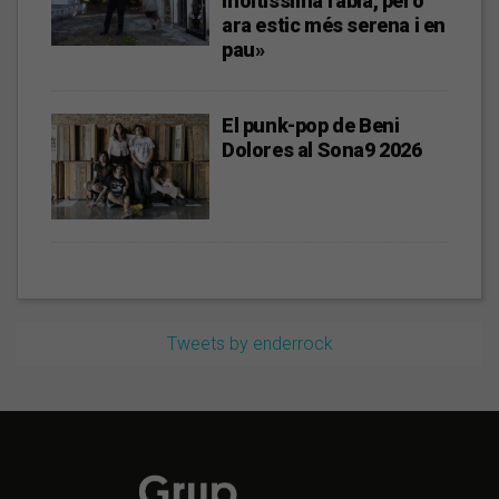
moltíssima ràbia, però
ara estic més serena i en
pau»
El punk-pop de Beni
Dolores al Sona9 2026
Tweets by enderrock