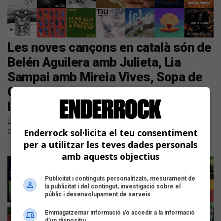
Les noves cançons en català són de
Belén Aguilera amb Julieta, Lia
Sampai amb Mireia Vives, Sopa de
Cabra amb Triquell i Els Amics de
les Arts
Llistem les novetats discogràfiques en català dels darrers
dies
Enderrock sol·licita el teu consentiment
per a utilitzar les teves dades personals
amb aquests objectius
Publicitat i continguts personalitzats, mesurament de
la publicitat i del contingut, investigació sobre el
públic i desenvolupament de serveis
Emmagatzemar informació i/o accedir a la informació
d’un dispositiu