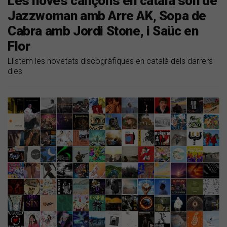
Les noves cançons en català són de
Jazzwoman amb Arre AK, Sopa de
Cabra amb Jordi Stone, i Saüc en
Flor
Llistem les novetats discogràfiques en català dels darrers
dies