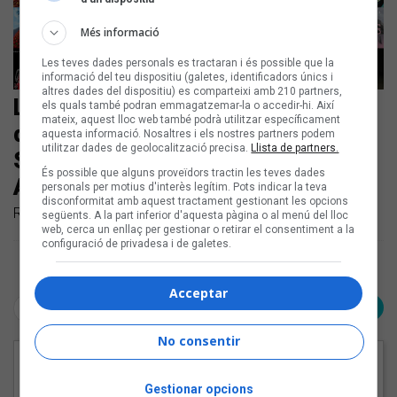
Més informació
Les teves dades personals es tractaran i és possible que la
informació del teu dispositiu (galetes, identificadors únics i
altres dades del dispositiu) es comparteixi amb 210 partners,
Les noves cançons en català són
els quals també podran emmagatzemar-la o accedir-hi. Així
mateix, aquest lloc web també podrà utilitzar específicament
d'Alfred García, La Ludwig Band,
aquesta informació. Nosaltres i els nostres partners podem
utilitzar dades de geolocalització precisa.
Llista de partners.
Sandra Monfort i Els Amics de les
És possible que alguns proveïdors tractin les teves dades
Arts
personals per motius d'interès legítim. Pots indicar la teva
disconformitat amb aquest tractament gestionant les opcions
Repassem els llançaments en català dels darrers dies
següents. A la part inferior d'aquesta pàgina o al menú del lloc
web, cerca un enllaç per gestionar o retirar el consentiment a la
configuració de privadesa i de galetes.
Pàgina 1 de 1
Acceptar
< Anterior
Següent >
No consentir
EN PORTADA
Gestionar opcions