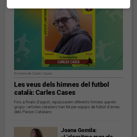
El cromo de Carles Cases
Les veus dels himnes del futbol
català: Carles Cases
Fins a finals d'agost, repassarem diferents himnes que els
grups i artistes catalans han fet per equips de futbol d'arreu
dels Països Catalans
Joana Gomila:
«L’algoritme eren els