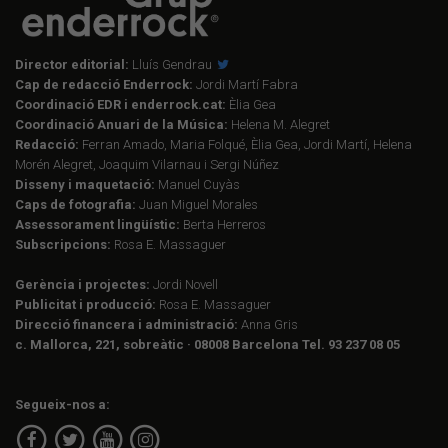
Director editorial:
Lluís Gendrau
Cap de redacció Enderrock:
Jordi Martí Fabra
Coordinació EDR i enderrock.cat:
Èlia Gea
Coordinació Anuari de la Música:
Helena M. Alegret
Redacció:
Ferran Amado, Maria Folqué, Èlia Gea, Jordi Martí, Helena
Morén Alegret, Joaquim Vilarnau i Sergi Núñez
Disseny i maquetació:
Manuel Cuyàs
Caps de fotografia:
Juan Miguel Morales
Assessorament lingüístic:
Berta Herreros
Subscripcions:
Rosa E. Massaguer
Gerència i projectes:
Jordi Novell
Publicitat i producció:
Rosa E. Massaguer
Direcció financera i administració:
Anna Gris
c. Mallorca, 221, sobreàtic · 08008 Barcelona Tel. 93 237 08 05
Segueix-nos a: