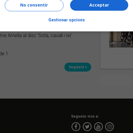
No consentir
Acceptar
Gestionar opcions
ón un llegat increïble​ »
 Arnella al disc 'Sota, cavall i rei'
de 1
Següent >
Segueix-nos a: