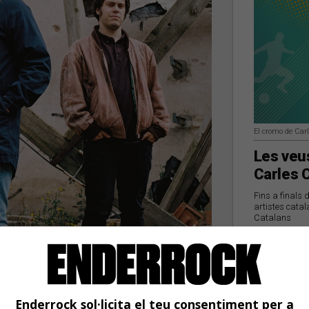
El cromo de Car
Les veus
Carles 
Fins a finals 
artistes catal
Catalans
Pogues i la idea era
a»
Enderrock sol·licita el teu consentiment per a