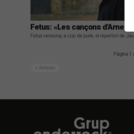
Fetus: «Les cançons d'Arnella s
Fetus versiona, a cop de punk, el repertori de Jaume
Pàgina 1 
< Anterior