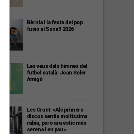
Bèrnia i la festa del pop
fusió al Sona9 2026
Les veus dels himnes del
futbol català: Joan Soler
Amigó
Les Cruet: «Als primers
discos sentia moltíssima
ràbia, però ara estic més
serena i en pau»