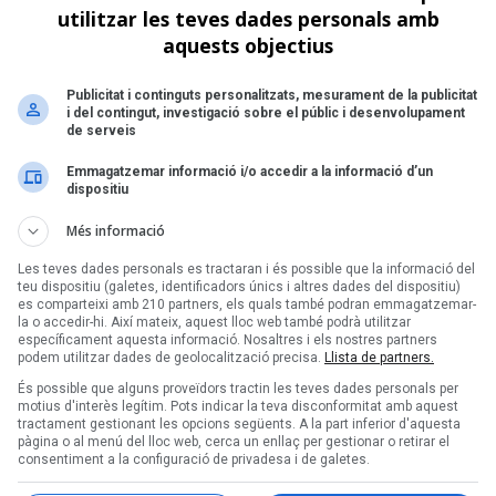
 perduts' | El disc recupera històries
utilitzar les teves dades personals amb
etres pròpies
aquests objectius
Publicitat i continguts personalitzats, mesurament de la publicitat
i del contingut, investigació sobre el públic i desenvolupament
de serveis
Emmagatzemar informació i/o accedir a la informació d’un
dispositiu
Més informació
Les teves dades personals es tractaran i és possible que la informació del
teu dispositiu (galetes, identificadors únics i altres dades del dispositiu)
es comparteixi amb 210 partners, els quals també podran emmagatzemar-
la o accedir-hi. Així mateix, aquest lloc web també podrà utilitzar
específicament aquesta informació. Nosaltres i els nostres partners
podem utilitzar dades de geolocalització precisa.
Llista de partners.
És possible que alguns proveïdors tractin les teves dades personals per
motius d'interès legítim. Pots indicar la teva disconformitat amb aquest
tractament gestionant les opcions següents. A la part inferior d'aquesta
pàgina o al menú del lloc web, cerca un enllaç per gestionar o retirar el
consentiment a la configuració de privadesa i de galetes.