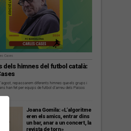
les Cases
 dels himnes del futbol català:
Cases
d'agost, repassarem diferents himnes que els grups i
ans han fet per equips de futbol d'arreu dels Països
Joana Gomila: «L’algoritme
eren els amics, entrar dins
un bar, anar a un concert, la
revista de torn»