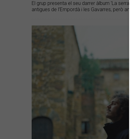
El grup presenta el seu darrer àlbum 'La serra dels
antigues de l’Empordà i les Gavarres, però amb ll