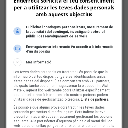
Enderrock sol·licita el teu consentiment
per a utilitzar les teves dades personals
amb aquests objectius
Mark Boske: «No
m’agrada etiquetar-me
Publicitat i continguts personalitzats, mesurament de
de cantautor»
la publicitat i del contingut, investigació sobre el
públic i desenvolupament de serveis
Emmagatzemar informació i/o accedir a la informació
d’un dispositiu
Les veus dels himnes del
Més informació
futbol català: Miquel
Abras, Mazoni, Sanjosex
Les teves dades personals es tractaran i és possible que la
i The Gruixut’s
informació del teu dispositiu (galetes, identificadors únics i
altres dades del dispositiu) es comparteixi amb 210 partners,
els quals també podran emmagatzemar-la o accedir-hi. Així
mateix, aquest lloc web també podrà utilitzar específicament
aquesta informació. Nosaltres i els nostres partners podem
El Sona9 d'estiu d'iCat
utilitzar dades de geolocalització precisa.
Llista de partners.
descobreix els
És possible que alguns proveïdors tractin les teves dades
concursants balears i
personals per motius d'interès legítim. Pots indicar la teva
valencians
disconformitat amb aquest tractament gestionant les opcions
següents. A la part inferior d'aquesta pàgina o al menú del lloc
web, cerca un enllaç per gestionar o retirar el consentiment a la