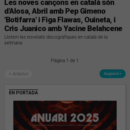
Les noves cançons en català són
d'Alosa, Abril amb Pep Gimeno
'Botifarra' i Figa Flawas, Ouineta, i
Cris Juanico amb Yacine Belahcene
Llistem les novetats discogràfiques en català de la
setmana
Pàgina 1 de 1
< Anterior
Següent >
EN PORTADA