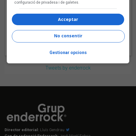
configuració de privadesa i de galetes.
Tot a punt per la Plaça
del Folk 2026
Acceptar
No consentir
Gestionar opcions
Tweets by enderrock
Director editorial:
Lluís Gendrau
Cap de redacció Enderrock:
Jordi Martí Fabra