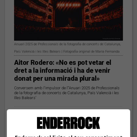
Anuari 2025 de Professionals de la fotografia de concerts de Catalunya,
País Valencià i les Illes Balears | Fotografia original de Maria Fernanda
Aitor Rodero: «No es pot vetar el
dret a la informació i ha de venir
donat per una mirada plural»
Conversem amb l'impulsor de l''Anuari 2025 de Professionals
de la fotografia de concerts de Catalunya, País Valencià i les
Illes Balears'
Les veus dels himnes del
futbol català: Deskarats