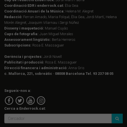
Coordinació EDR i enderrock.cat:
Èlia Gea
Coordinació Anuari de la Música:
Helena M. Alegret
Redacció:
Ferran Amado, Maria Folqué, Èlia Gea, Jordi Martí, Helena
Morén Alegret, Joaquim Vilarnau i Sergi Núñez
Disseny i maquetació:
Manuel Cuyàs
Caps de fotografia:
Juan Miguel Morales
Assessorament lingüístic:
Berta Herreros
Subscripcions:
Rosa E. Massaguer
Gerència i projectes:
Jordi Novell
Publicitat i producció:
Rosa E. Massaguer
Direcció financera i administració:
Anna Gris
c. Mallorca, 221, sobreàtic · 08008 Barcelona Tel. 93 237 08 05
Segueix-nos a:
Cerca a Enderrock.cat: