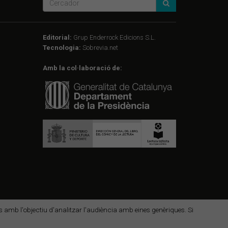
Editorial:
Grup Enderrock Edicions S.L.
Tecnologia:
Sobrevia.net
Amb la col·laboració de:
des amb l'objectiu d'analitzar l'audiència amb eines genèriques. Si