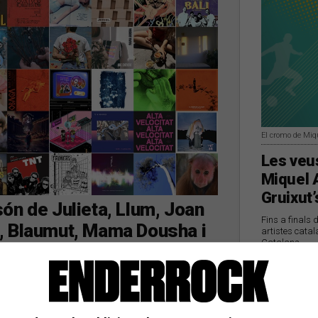
El cromo de Miq
Les veus
Miquel 
Gruixut’
ón de Julieta, Llum, Joan
Fins a finals 
, Blaumut, Mama Dousha i
artistes catal
Catalans
s darrers dies
de 1