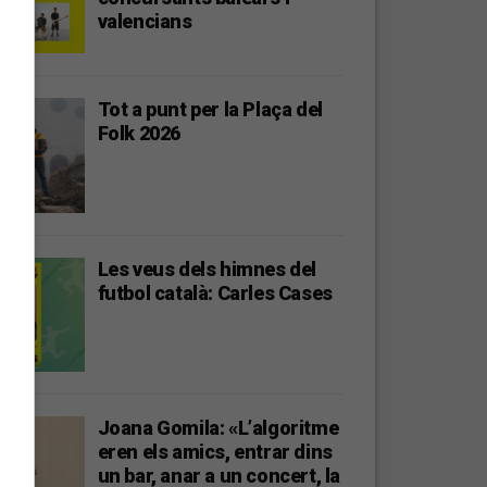
valencians
Tot a punt per la Plaça del
Folk 2026
Les veus dels himnes del
futbol català: Carles Cases
Joana Gomila: «L’algoritme
eren els amics, entrar dins
un bar, anar a un concert, la