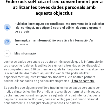
Enderrock sol·licita el teu consentiment per a
utilitzar les teves dades personals amb
Següent >
aquests objectius
Publicitat i continguts personalitzats, mesurament de la publicitat
i del contingut, investigació sobre el públic i desenvolupament
de serveis
Emmagatzemar informació i/o accedir a la informació d’un
dispositiu
Més informació
Les teves dades personals es tractaran i és possible que la informació del
teu dispositiu (galetes, identificadors únics i altres dades del dispositiu)
es comparteixi amb 210 partners, els quals també podran emmagatzemar-
la o accedir-hi. Així mateix, aquest lloc web també podrà utilitzar
específicament aquesta informació. Nosaltres i els nostres partners
podem utilitzar dades de geolocalització precisa.
Llista de partners.
És possible que alguns proveïdors tractin les teves dades personals per
motius d'interès legítim. Pots indicar la teva disconformitat amb aquest
tractament gestionant les opcions següents. A la part inferior d'aquesta
pàgina o al menú del lloc web, cerca un enllaç per gestionar o retirar el
consentiment a la configuració de privadesa i de galetes.