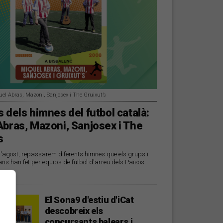
uel Abras, Mazoni, Sanjosex i The Gruixut’s
 dels himnes del futbol català:
Abras, Mazoni, Sanjosex i The
s
d'agost, repassarem diferents himnes que els grups i
ans han fet per equips de futbol d'arreu dels Països
El Sona9 d'estiu d'iCat
descobreix els
concursants balears i