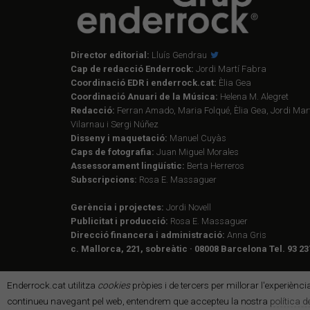
Director editorial:
Lluís Gendrau
Cap de redacció Enderrock:
Jordi Martí Fabra
Coordinació EDR i enderrock.cat:
Èlia Gea
Coordinació Anuari de la Música:
Helena M. Alegret
Redacció:
Ferran Amado, Maria Folqué, Èlia Gea, Jordi Mart
Vilarnau i Sergi Núñez
Disseny i maquetació:
Manuel Cuyàs
Caps de fotografia:
Juan Miguel Morales
Assessorament lingüístic:
Berta Herreros
Subscripcions:
Rosa E. Massaguer
Gerència i projectes:
Jordi Novell
Publicitat i producció:
Rosa E. Massaguer
Direcció financera i administració:
Anna Gris
c. Mallorca, 221, sobreàtic · 08008 Barcelona Tel. 93 23
Enderrock.cat utilitza
cookies
pròpies i de tercers per millorar l'experiènc
continueu navegant pel web, entendrem que accepteu la nostra
política 