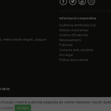
Informació corporativa
Audiència certificada OJD
Notícies corporatives
Història d'Enderrock
í, Helena Morén Alegret, Joaquim
Reconeixements
Publicitat
Contacta amb nosaltres
Avís legal
Política de privacitat
7 08 05
ia d'usuari, mostrar publicitat adaptada als vostres interessos i recollir da
de
cookies
.
Accepto