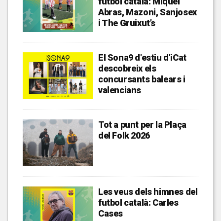
futbol català: Miquel
Abras, Mazoni, Sanjosex
i The Gruixut’s
El Sona9 d'estiu d'iCat
descobreix els
concursants balears i
valencians
Tot a punt per la Plaça
del Folk 2026
Les veus dels himnes del
futbol català: Carles
Cases