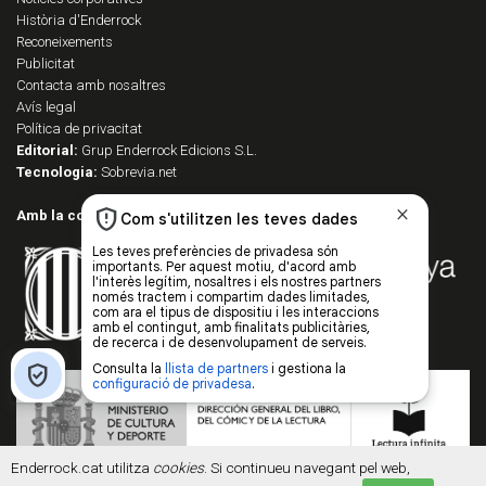
Història d'Enderrock
Reconeixements
Publicitat
Contacta amb nosaltres
Avís legal
Política de privacitat
Editorial:
Grup Enderrock Edicions S.L.
Tecnologia:
Sobrevia.net
Amb la col·laboració de:
Enderrock.cat utilitza
cookies
. Si continueu navegant pel web,