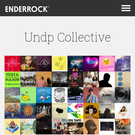
Men
de
nav
Undp Collective