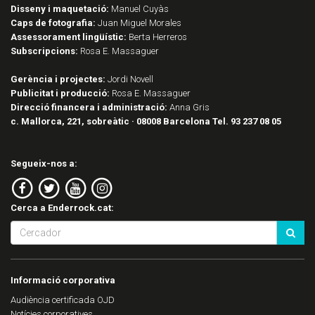
Disseny i maquetació:
Manuel Cuyàs
Caps de fotografia:
Juan Miguel Morales
Assessorament lingüístic:
Berta Herreros
Subscripcions:
Rosa E. Massaguer
Gerència i projectes:
Jordi Novell
Publicitat i producció:
Rosa E. Massaguer
Direcció financera i administració:
Anna Gris
c. Mallorca, 221, sobreàtic · 08008 Barcelona Tel. 93 237 08 05
Segueix-nos a:
Cerca a Enderrock.cat:
Informació corporativa
Audiència certificada OJD
Notícies corporatives