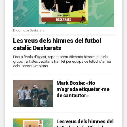
El cromo de Deskarats
Les veus dels himnes del futbol
català: Deskarats
Fins a finals d'agost, repassarem diferents himnes que els
grups i artistes catalans han fet per equips de futbol d'arreu
dels Països Catalans
Mark Boske: «No
m’agrada etiquetar-me
de cantautor»
Les veus dels himnes del