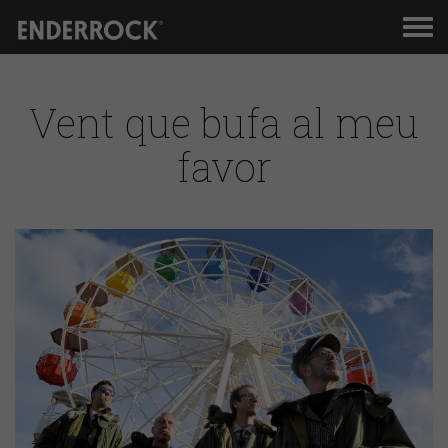
Men
de
nav
Vent que bufa al meu
favor