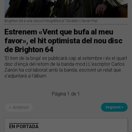
Brighton 64 a una sessió fotogràfica al Tibidabo | Xavier Prat
Estrenem «Vent que bufa al meu
favor», el hit optimista del nou disc
de Brighton 64
'El tren de la bruja' es publicarà cap al setembre i és el quart
disc d'ençà del retorn de la banda mod | L’escriptor Carlos
Zanón ha col·laborat amb la banda, escrivint un relat que
s'adjuntarà a l'àlbum
Pàgina 1 de 1
< Anterior
Següent >
EN PORTADA