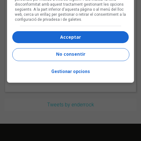
«L’algoritme eren els
disconformitat amb aquest tractament gestionant les opcions
amics, entrar dins un
següents. A la part inferior d'aquesta pàgina o al menú del lloc
bar, anar a un concert, la
web, cerca un enllaç per gestionar o retirar el consentiment a la
configuració de privadesa i de galetes.
revista de torn»
Acceptar
Bèrnia i la festa del pop
fusió al Sona9 2026
No consentir
Gestionar opcions
Tweets by enderrock