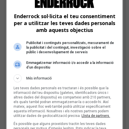
El Sona9 d'estiu d'iCat
descobreix els
Enderrock sol·licita el teu consentiment
concursants balears i
per a utilitzar les teves dades personals
valencians
amb aquests objectius
Publicitat i continguts personalitzats, mesurament de
Tot a punt per la Plaça
la publicitat i del contingut, investigació sobre el
del Folk 2026
públic i desenvolupament de serveis
Emmagatzemar informació i/o accedir a la informació
d’un dispositiu
Més informació
Les veus dels himnes del
Les teves dades personals es tractaran i és possible que la
futbol català: Carles
informació del teu dispositiu (galetes, identificadors únics i
Cases
altres dades del dispositiu) es comparteixi amb 210 partners,
els quals també podran emmagatzemar-la o accedir-hi. Així
mateix, aquest lloc web també podrà utilitzar específicament
aquesta informació. Nosaltres i els nostres partners podem
utilitzar dades de geolocalització precisa.
Llista de partners.
Joana Gomila:
És possible que alguns proveïdors tractin les teves dades
personals per motius d'interès legítim. Pots indicar la teva