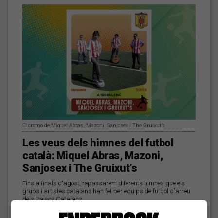
El cromo de Miquel Abras, Mazoni, Sanjosex i The Gruixut’s
Les veus dels himnes del futbol
català: Miquel Abras, Mazoni,
Sanjosex i The Gruixut’s
Fins a finals d'agost, repassarem diferents himnes que els
grups i artistes catalans han fet per equips de futbol d'arreu
dels Països Catalans