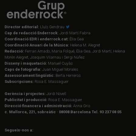
Director editorial:
Lluís Gendrau
Cap de redacció Enderrock:
Jordi Martí Fabra
Coordinació EDR i enderrock.cat:
Èlia Gea
Coordinació Anuari de la Música:
Helena M. Alegret
Redacció:
Ferran Amado, Maria Folqué, Èlia Gea, Jordi Martí, Helena
Morén Alegret, Joaquim Vilarnau i Sergi Núñez
Disseny i maquetació:
Manuel Cuyàs
Caps de fotografia:
Juan Miguel Morales
Assessorament lingüístic:
Berta Herreros
Subscripcions:
Rosa E. Massaguer
Gerència i projectes:
Jordi Novell
Publicitat i producció:
Rosa E. Massaguer
Direcció financera i administració:
Anna Gris
c. Mallorca, 221, sobreàtic · 08008 Barcelona Tel. 93 237 08 05
Segueix-nos a: