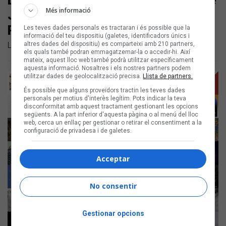
Les noves cançons en català són de
Més informació
Julieta, El Pony Pisador, Roger
Padrós, Llum i Èric Vinaixa
Les teves dades personals es tractaran i és possible que la
informació del teu dispositiu (galetes, identificadors únics i
altres dades del dispositiu) es comparteixi amb 210 partners,
Llistem els llançaments en català dels darrers dies
els quals també podran emmagatzemar-la o accedir-hi. Així
mateix, aquest lloc web també podrà utilitzar específicament
aquesta informació. Nosaltres i els nostres partners podem
utilitzar dades de geolocalització precisa.
Llista de partners.
És possible que alguns proveïdors tractin les teves dades
personals per motius d'interès legítim. Pots indicar la teva
disconformitat amb aquest tractament gestionant les opcions
següents. A la part inferior d'aquesta pàgina o al menú del lloc
web, cerca un enllaç per gestionar o retirar el consentiment a la
configuració de privadesa i de galetes.
Acceptar
No consentir
Gestionar opcions