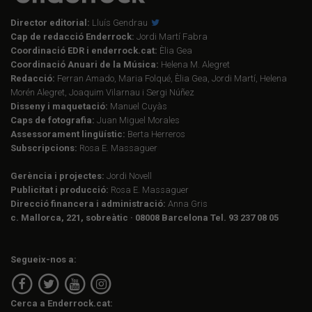
Director editorial:
Lluís Gendrau
Cap de redacció Enderrock:
Jordi Martí Fabra
Coordinació EDR i enderrock.cat:
Èlia Gea
Coordinació Anuari de la Música:
Helena M. Alegret
Redacció:
Ferran Amado, Maria Folqué, Èlia Gea, Jordi Martí, Helena
Morén Alegret, Joaquim Vilarnau i Sergi Núñez
Disseny i maquetació:
Manuel Cuyàs
Caps de fotografia:
Juan Miguel Morales
Assessorament lingüístic:
Berta Herreros
Subscripcions:
Rosa E. Massaguer
Gerència i projectes:
Jordi Novell
Publicitat i producció:
Rosa E. Massaguer
Direcció financera i administració:
Anna Gris
c. Mallorca, 221, sobreàtic · 08008 Barcelona Tel. 93 237 08 05
Segueix-nos a:
Cerca a Enderrock.cat: