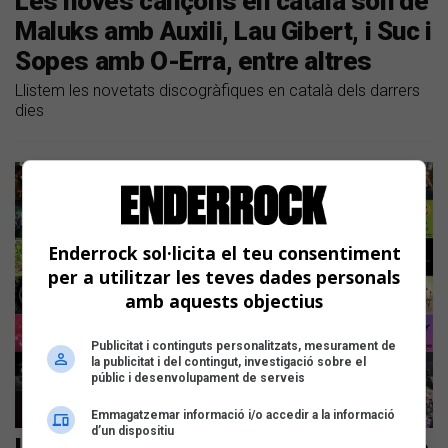
Les noves cançons en català són de
Maluks amb Auxili, Lau Gibert, i Suc i
Sopes amb O-Erra, entre altres
Llistem les novetats discogràfiques en català dels darrers
dies
Enderrock sol·licita el teu consentiment
per a utilitzar les teves dades personals
amb aquests objectius
Publicitat i continguts personalitzats, mesurament de
la publicitat i del contingut, investigació sobre el
públic i desenvolupament de serveis
Emmagatzemar informació i/o accedir a la informació
d’un dispositiu