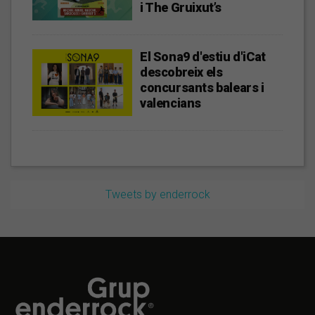
i The Gruixut’s
El Sona9 d'estiu d'iCat
descobreix els
concursants balears i
valencians
Tweets by enderrock