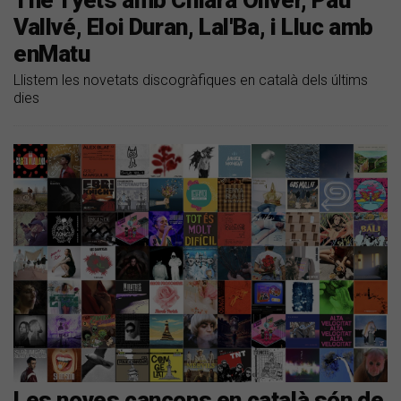
The Tyets amb Chiara Oliver, Pau
Vallvé, Eloi Duran, Lal'Ba, i Lluc amb
enMatu
Llistem les novetats discogràfiques en català dels últims
dies
Les noves cançons en català són de