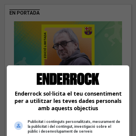
EN PORTADA
Enderrock sol·licita el teu consentiment
El cromo de Carles Cases
per a utilitzar les teves dades personals
Les veus dels himnes del futbol
amb aquests objectius
català: Carles Cases
Publicitat i continguts personalitzats, mesurament de
Fins a finals d'agost, repassarem diferents himnes que els
la publicitat i del contingut, investigació sobre el
grups i artistes catalans han fet per equips de futbol d'arreu
públic i desenvolupament de serveis
dels Països Catalans