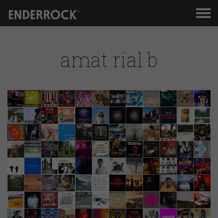
Men
de
nav
amat rial b