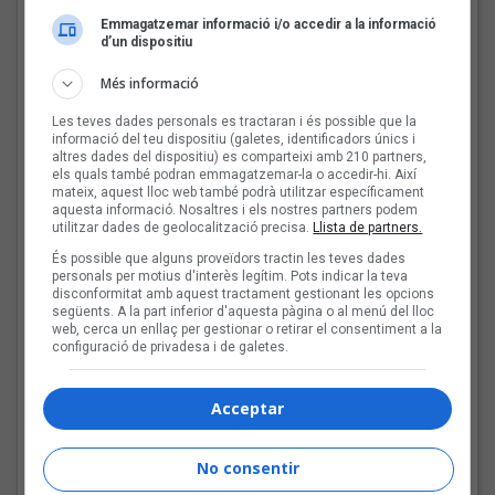
Emmagatzemar informació i/o accedir a la informació
d’un dispositiu
Joana Gomila:
Més informació
«L’algoritme eren els
amics, entrar dins un
Les teves dades personals es tractaran i és possible que la
bar, anar a un concert, la
informació del teu dispositiu (galetes, identificadors únics i
revista de torn»
altres dades del dispositiu) es comparteixi amb 210 partners,
els quals també podran emmagatzemar-la o accedir-hi. Així
mateix, aquest lloc web també podrà utilitzar específicament
aquesta informació. Nosaltres i els nostres partners podem
utilitzar dades de geolocalització precisa.
Llista de partners.
Bèrnia i la festa del pop
fusió al Sona9 2026
És possible que alguns proveïdors tractin les teves dades
personals per motius d'interès legítim. Pots indicar la teva
disconformitat amb aquest tractament gestionant les opcions
següents. A la part inferior d'aquesta pàgina o al menú del lloc
web, cerca un enllaç per gestionar o retirar el consentiment a la
configuració de privadesa i de galetes.
Les veus dels himnes del
futbol català: Joan Soler
Acceptar
Amigó
No consentir