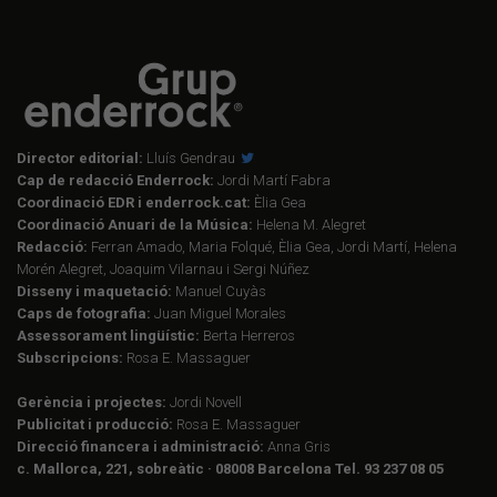
Director editorial:
Lluís Gendrau
Cap de redacció Enderrock:
Jordi Martí Fabra
Coordinació EDR i enderrock.cat:
Èlia Gea
Coordinació Anuari de la Música:
Helena M. Alegret
Redacció:
Ferran Amado, Maria Folqué, Èlia Gea, Jordi Martí, Helena
Morén Alegret, Joaquim Vilarnau i Sergi Núñez
Disseny i maquetació:
Manuel Cuyàs
Caps de fotografia:
Juan Miguel Morales
Assessorament lingüístic:
Berta Herreros
Subscripcions:
Rosa E. Massaguer
Gerència i projectes:
Jordi Novell
Publicitat i producció:
Rosa E. Massaguer
Direcció financera i administració:
Anna Gris
c. Mallorca, 221, sobreàtic · 08008 Barcelona Tel. 93 237 08 05