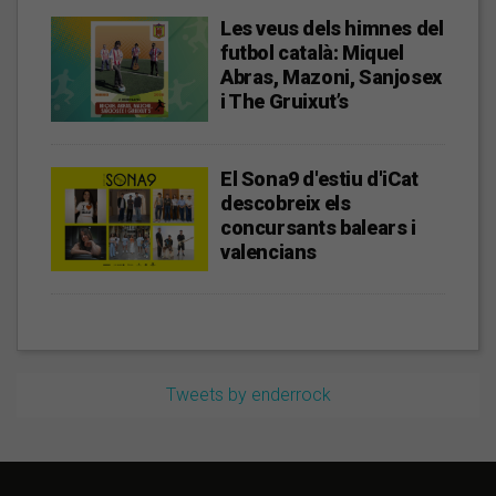
Les veus dels himnes del
futbol català: Miquel
Abras, Mazoni, Sanjosex
i The Gruixut’s
El Sona9 d'estiu d'iCat
descobreix els
concursants balears i
valencians
Tweets by enderrock