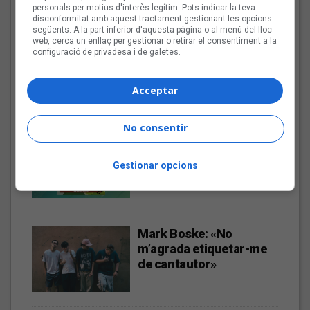
personals per motius d'interès legítim. Pots indicar la teva
disconformitat amb aquest tractament gestionant les opcions
Aitor Rodero: «No es pot
següents. A la part inferior d'aquesta pàgina o al menú del lloc
web, cerca un enllaç per gestionar o retirar el consentiment a la
vetar el dret a la
configuració de privadesa i de galetes.
informació i ha de venir
donat per una mirada
Acceptar
plural»
No consentir
Les veus dels himnes del
futbol català: Deskarats
Gestionar opcions
Mark Boske: «No
m’agrada etiquetar-me
de cantautor»