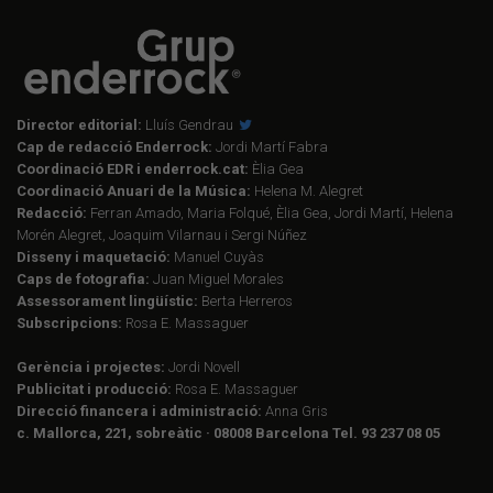
Director editorial:
Lluís Gendrau
Cap de redacció Enderrock:
Jordi Martí Fabra
Coordinació EDR i enderrock.cat:
Èlia Gea
Coordinació Anuari de la Música:
Helena M. Alegret
Redacció:
Ferran Amado, Maria Folqué, Èlia Gea, Jordi Martí, Helena
Morén Alegret, Joaquim Vilarnau i Sergi Núñez
Disseny i maquetació:
Manuel Cuyàs
Caps de fotografia:
Juan Miguel Morales
Assessorament lingüístic:
Berta Herreros
Subscripcions:
Rosa E. Massaguer
Gerència i projectes:
Jordi Novell
Publicitat i producció:
Rosa E. Massaguer
Direcció financera i administració:
Anna Gris
c. Mallorca, 221, sobreàtic · 08008 Barcelona Tel. 93 237 08 05