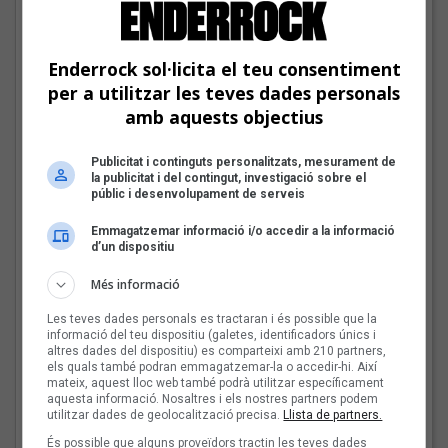
EN PORTADA
Enderrock sol·licita el teu consentiment
per a utilitzar les teves dades personals
amb aquests objectius
Publicitat i continguts personalitzats, mesurament de
la publicitat i del contingut, investigació sobre el
públic i desenvolupament de serveis
Emmagatzemar informació i/o accedir a la informació
d’un dispositiu
Més informació
El cromo de Guillem Roma i Rogeli Herrero
Les veus dels himnes del futbol
Les teves dades personals es tractaran i és possible que la
informació del teu dispositiu (galetes, identificadors únics i
català: Guillem Roma i Rogeli
altres dades del dispositiu) es comparteixi amb 210 partners,
Herrero
els quals també podran emmagatzemar-la o accedir-hi. Així
mateix, aquest lloc web també podrà utilitzar específicament
aquesta informació. Nosaltres i els nostres partners podem
Fins a finals d'agost, repassarem diferents himnes que els
utilitzar dades de geolocalització precisa.
Llista de partners.
grups i artistes catalans han fet per equips de futbol d'arreu
dels Països Catalans
És possible que alguns proveïdors tractin les teves dades