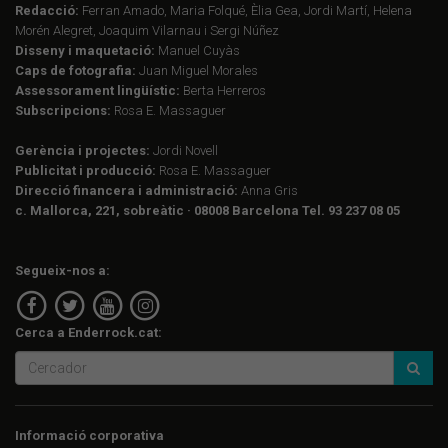
Redacció:
Ferran Amado, Maria Folqué, Èlia Gea, Jordi Martí, Helena
Morén Alegret, Joaquim Vilarnau i Sergi Núñez
Disseny i maquetació:
Manuel Cuyàs
Caps de fotografia:
Juan Miguel Morales
Assessorament lingüístic:
Berta Herreros
Subscripcions:
Rosa E. Massaguer
Gerència i projectes:
Jordi Novell
Publicitat i producció:
Rosa E. Massaguer
Direcció financera i administració:
Anna Gris
c. Mallorca, 221, sobreàtic · 08008 Barcelona Tel. 93 237 08 05
Segueix-nos a:
Cerca a Enderrock.cat:
Informació corporativa