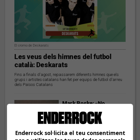
El cromo de Deskarats
Les veus dels himnes del futbol
català: Deskarats
Fins a finals d'agost, repassarem diferents himnes que els
grups i artistes catalans han fet per equips de futbol d'arreu
dels Països Catalans
Mark Boske: «No
m’agrada etiquetar-me
de cantautor»
Enderrock sol·licita el teu consentiment