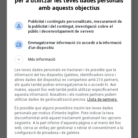
per a utilitzar les teves dades personals
Les veus dels himnes del
amb aquests objectius
futbol català: Miquel
Abras, Mazoni, Sanjosex
Publicitat i continguts personalitzats, mesurament de
i The Gruixut’s
la publicitat i del contingut, investigació sobre el
públic i desenvolupament de serveis
Emmagatzemar informació i/o accedir a la informació
El Sona9 d'estiu d'iCat
d’un dispositiu
descobreix els
Més informació
concursants balears i
valencians
Les teves dades personals es tractaran i és possible que la
informació del teu dispositiu (galetes, identificadors únics i
altres dades del dispositiu) es comparteixi amb 210 partners,
els quals també podran emmagatzemar-la o accedir-hi. Així
Tot a punt per la Plaça
mateix, aquest lloc web també podrà utilitzar específicament
aquesta informació. Nosaltres i els nostres partners podem
del Folk 2026
utilitzar dades de geolocalització precisa.
Llista de partners.
És possible que alguns proveïdors tractin les teves dades
personals per motius d'interès legítim. Pots indicar la teva
disconformitat amb aquest tractament gestionant les opcions
següents. A la part inferior d'aquesta pàgina o al menú del lloc
web, cerca un enllaç per gestionar o retirar el consentiment a la
Les veus dels himnes del
configuració de privadesa i de galetes.