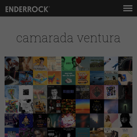
Men
de
nav
camarada ventura