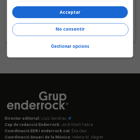
futbol català: Carles
Cases
Acceptar
No consentir
Gestionar opcions
Tweets by enderrock
Director editorial:
Lluís Gendrau
Cap de redacció Enderrock:
Jordi Martí Fabra
Coordinació EDR i enderrock.cat:
Èlia Gea
Coordinació Anuari de la Música:
Helena M. Alegret