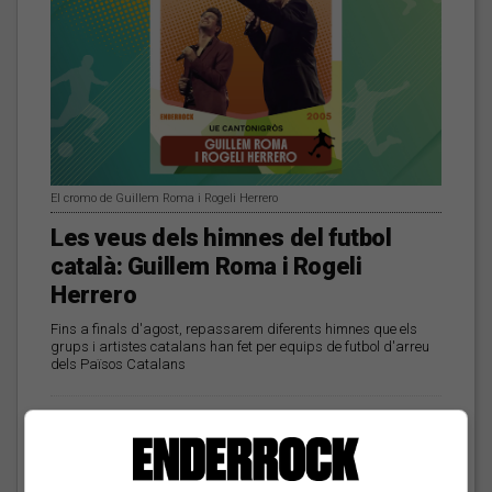
El cromo de Guillem Roma i Rogeli Herrero
Les veus dels himnes del futbol
català: Guillem Roma i Rogeli
Herrero
Fins a finals d'agost, repassarem diferents himnes que els
grups i artistes catalans han fet per equips de futbol d'arreu
dels Països Catalans
Aitor Rodero: «No es pot
vetar el dret a la
informació i ha de venir