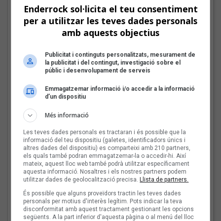
donat per una mirada
Enderrock sol·licita el teu consentiment
plural»
per a utilitzar les teves dades personals
amb aquests objectius
Les veus dels himnes del
Publicitat i continguts personalitzats, mesurament de
futbol català: Deskarats
la publicitat i del contingut, investigació sobre el
públic i desenvolupament de serveis
Emmagatzemar informació i/o accedir a la informació
d’un dispositiu
Més informació
Mark Boske: «No
m’agrada etiquetar-me
Les teves dades personals es tractaran i és possible que la
de cantautor»
informació del teu dispositiu (galetes, identificadors únics i
altres dades del dispositiu) es comparteixi amb 210 partners,
els quals també podran emmagatzemar-la o accedir-hi. Així
mateix, aquest lloc web també podrà utilitzar específicament
aquesta informació. Nosaltres i els nostres partners podem
utilitzar dades de geolocalització precisa.
Llista de partners.
Les veus dels himnes del
futbol català: Miquel
És possible que alguns proveïdors tractin les teves dades
personals per motius d'interès legítim. Pots indicar la teva
Abras, Mazoni, Sanjosex
disconformitat amb aquest tractament gestionant les opcions
i The Gruixut’s
següents. A la part inferior d'aquesta pàgina o al menú del lloc