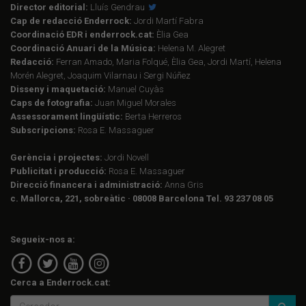
Director editorial:
Lluís Gendrau
Cap de redacció Enderrock:
Jordi Martí Fabra
Coordinació EDR i enderrock.cat:
Èlia Gea
Coordinació Anuari de la Música:
Helena M. Alegret
Redacció:
Ferran Amado, Maria Folqué, Èlia Gea, Jordi Martí, Helena
Morén Alegret, Joaquim Vilarnau i Sergi Núñez
Disseny i maquetació:
Manuel Cuyàs
Caps de fotografia:
Juan Miguel Morales
Assessorament lingüístic:
Berta Herreros
Subscripcions:
Rosa E. Massaguer
Gerència i projectes:
Jordi Novell
Publicitat i producció:
Rosa E. Massaguer
Direcció financera i administració:
Anna Gris
c. Mallorca, 221, sobreàtic · 08008 Barcelona Tel. 93 237 08 05
Segueix-nos a:
Cerca a Enderrock.cat: