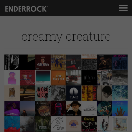
Men
de
nav
creamy creature