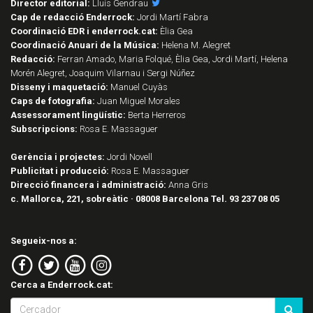
Director editorial:
Lluís Gendrau
Cap de redacció Enderrock:
Jordi Martí Fabra
Coordinació EDR i enderrock.cat:
Èlia Gea
Coordinació Anuari de la Música:
Helena M. Alegret
Redacció:
Ferran Amado, Maria Folqué, Èlia Gea, Jordi Martí, Helena
Morén Alegret, Joaquim Vilarnau i Sergi Núñez
Disseny i maquetació:
Manuel Cuyàs
Caps de fotografia:
Juan Miguel Morales
Assessorament lingüístic:
Berta Herreros
Subscripcions:
Rosa E. Massaguer
Gerència i projectes:
Jordi Novell
Publicitat i producció:
Rosa E. Massaguer
Direcció financera i administració:
Anna Gris
c. Mallorca, 221, sobreàtic · 08008 Barcelona Tel. 93 237 08 05
Segueix-nos a:
Cerca a Enderrock.cat: