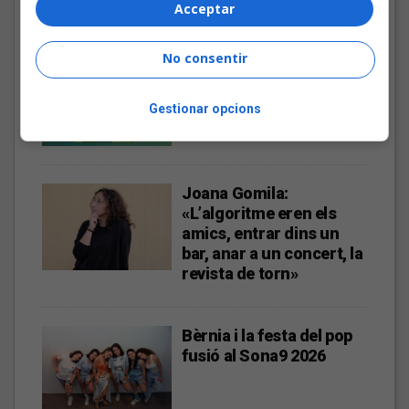
Acceptar
No consentir
Les veus dels himnes del
futbol català: Carles
Cases
Gestionar opcions
Joana Gomila:
«L’algoritme eren els
amics, entrar dins un
bar, anar a un concert, la
revista de torn»
Bèrnia i la festa del pop
fusió al Sona9 2026