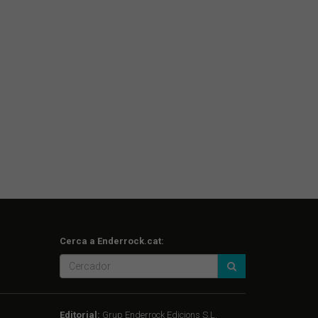
Cerca a Enderrock.cat:
Editorial:
Grup Enderrock Edicions S.L.