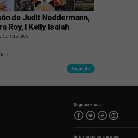
són de Judit Neddermann,
a Roy, i Kelly Isaiah
s darrers dies
de 1
Següent >
Segueix-nos a:
Informació corporativa