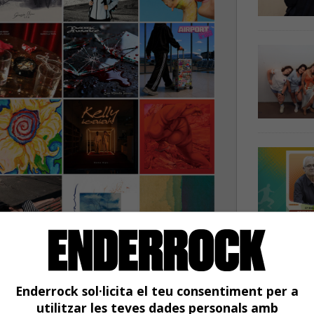
són de Naina amb Juls,
 i Auxili amb DJ Trapella
Enderrock sol·licita el teu consentiment per a
utilitzar les teves dades personals amb
s darrers dies