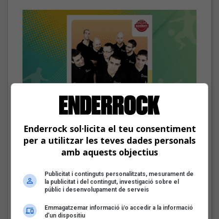
Enderrock sol·licita el teu consentiment
El cromo de Deskarats
per a utilitzar les teves dades personals
Les veus dels himnes del futbol
amb aquests objectius
català: Deskarats
Publicitat i continguts personalitzats, mesurament de
Fins a finals d'agost, repassarem diferents himnes que els
la publicitat i del contingut, investigació sobre el
grups i artistes catalans han fet per equips de futbol d'arreu
públic i desenvolupament de serveis
dels Països Catalans
Emmagatzemar informació i/o accedir a la informació
d’un dispositiu