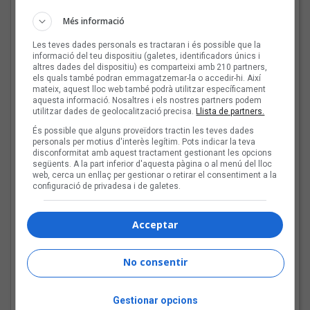
Mark Boske: «No
m’agrada etiquetar-me
Més informació
de cantautor»
Les teves dades personals es tractaran i és possible que la
informació del teu dispositiu (galetes, identificadors únics i
altres dades del dispositiu) es comparteixi amb 210 partners,
els quals també podran emmagatzemar-la o accedir-hi. Així
mateix, aquest lloc web també podrà utilitzar específicament
Les veus dels himnes del
aquesta informació. Nosaltres i els nostres partners podem
futbol català: Miquel
utilitzar dades de geolocalització precisa.
Llista de partners.
Abras, Mazoni, Sanjosex
És possible que alguns proveïdors tractin les teves dades
i The Gruixut’s
personals per motius d'interès legítim. Pots indicar la teva
disconformitat amb aquest tractament gestionant les opcions
següents. A la part inferior d'aquesta pàgina o al menú del lloc
web, cerca un enllaç per gestionar o retirar el consentiment a la
configuració de privadesa i de galetes.
El Sona9 d'estiu d'iCat
descobreix els
concursants balears i
Acceptar
valencians
No consentir
Tot a punt per la Plaça
del Folk 2026
Gestionar opcions