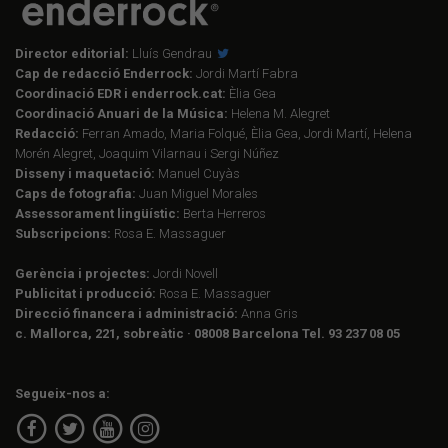
Director editorial:
Lluís Gendrau
Cap de redacció Enderrock:
Jordi Martí Fabra
Coordinació EDR i enderrock.cat:
Èlia Gea
Coordinació Anuari de la Música:
Helena M. Alegret
Redacció:
Ferran Amado, Maria Folqué, Èlia Gea, Jordi Martí, Helena
Morén Alegret, Joaquim Vilarnau i Sergi Núñez
Disseny i maquetació:
Manuel Cuyàs
Caps de fotografia:
Juan Miguel Morales
Assessorament lingüístic:
Berta Herreros
Subscripcions:
Rosa E. Massaguer
Gerència i projectes:
Jordi Novell
Publicitat i producció:
Rosa E. Massaguer
Direcció financera i administració:
Anna Gris
c. Mallorca, 221, sobreàtic · 08008 Barcelona Tel. 93 237 08 05
Segueix-nos a: