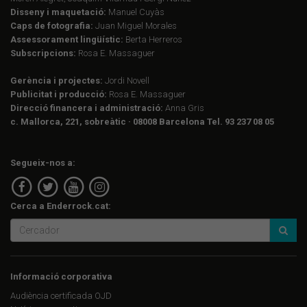
Disseny i maquetació:
Manuel Cuyàs
Caps de fotografia:
Juan Miguel Morales
Assessorament lingüístic:
Berta Herreros
Subscripcions:
Rosa E. Massaguer
Gerència i projectes:
Jordi Novell
Publicitat i producció:
Rosa E. Massaguer
Direcció financera i administració:
Anna Gris
c. Mallorca, 221, sobreàtic · 08008 Barcelona Tel. 93 237 08 05
Segueix-nos a:
Cerca a Enderrock.cat:
Informació corporativa
Audiència certificada OJD