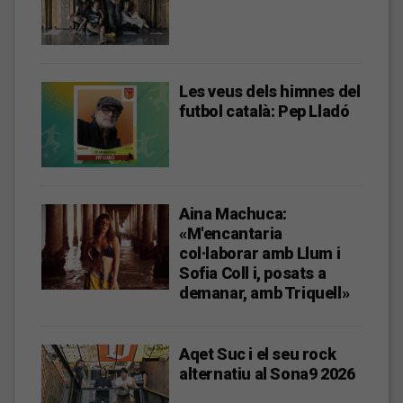
Les veus dels himnes del
futbol català: Pep Lladó
Aina Machuca:
«M'encantaria
col·laborar amb Llum i
Sofia Coll i, posats a
demanar, amb Triquell»
Aqet Suc i el seu rock
alternatiu al Sona9 2026