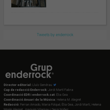
Tweets by enderrock
Director editorial:
Lluís Gendrau
Cap de redacció Enderrock:
Jordi Martí Fabra
Coordinació EDR i enderrock.cat:
Èlia Gea
Coordinació Anuari de la Música:
Helena M. Alegret
Redacció:
Ferran Amado, Maria Folqué, Èlia Gea, Jordi Martí, Helena
Morén Alegret, Joaquim Vilarnau i Sergi Núñez