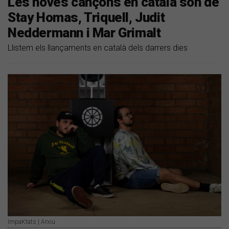
Les noves cançons en català són de
Stay Homas, Triquell, Judit
Neddermann i Mar Grimalt
Llistem els llançaments en català dels darrers dies
ImpaKtats | Arxiu