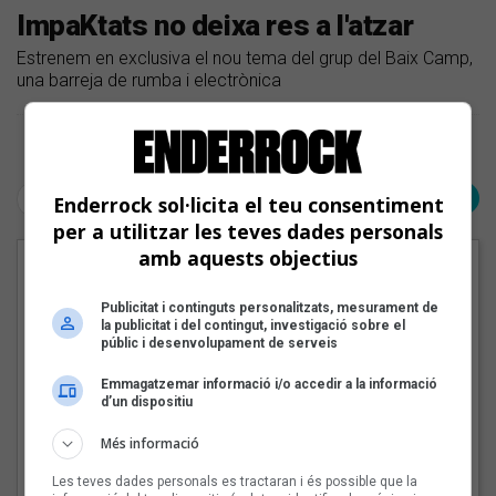
ImpaKtats no deixa res a l'atzar
Estrenem en exclusiva el nou tema del grup del Baix Camp,
una barreja de rumba i electrònica
Pàgina 1 de 1
< Anterior
Següent >
Enderrock sol·licita el teu consentiment
per a utilitzar les teves dades personals
amb aquests objectius
EN PORTADA
Publicitat i continguts personalitzats, mesurament de
la publicitat i del contingut, investigació sobre el
públic i desenvolupament de serveis
Emmagatzemar informació i/o accedir a la informació
d’un dispositiu
Més informació
Les teves dades personals es tractaran i és possible que la