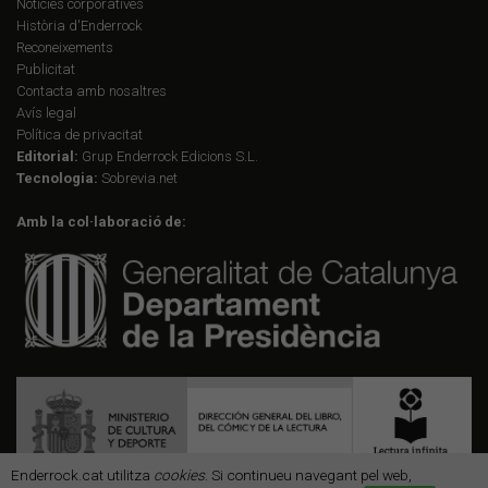
Notícies corporatives
Història d'Enderrock
Reconeixements
Publicitat
Contacta amb nosaltres
Avís legal
Política de privacitat
Editorial:
Grup Enderrock Edicions S.L.
Tecnologia:
Sobrevia.net
Amb la col·laboració de:
Enderrock.cat utilitza
cookies
. Si continueu navegant pel web,