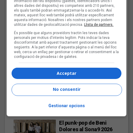
informació del teu dispositiu (galetes, identificadors únics i
altres dades del dispositiu) es comparteixi amb 210 partners,
els quals també podran emmagatzemar-la o accedir-hi. Així
mateix, aquest lloc web també podrà utilitzar específicament
aquesta informació. Nosaltres i els nostres partners podem
El cromo de Joan Soler Amigó
utilitzar dades de geolocalització precisa.
Llista de partners.
Les veus dels himnes del futbol
És possible que alguns proveïdors tractin les teves dades
personals per motius d'interès legítim. Pots indicar la teva
català: Joan Soler Amigó
disconformitat amb aquest tractament gestionant les opcions
següents. A la part inferior d'aquesta pàgina o al menú del lloc
Fins a finals d'agost, repassarem diferents himnes que els
web, cerca un enllaç per gestionar o retirar el consentiment a la
grups i artistes catalans han fet per equips de futbol d'arreu
configuració de privadesa i de galetes.
dels Països Catalans
Acceptar
Les Cruet: «Als primers
discos sentia
No consentir
moltíssima ràbia, però
ara estic més serena i en
pau»
Gestionar opcions
El punk-pop de Beni
Dolores al Sona9 2026