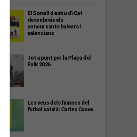
El Sona9 d'estiu d'iCat
descobreix els
concursants balears i
valencians
Tot a punt per la Plaça del
Folk 2026
Les veus dels himnes del
futbol català: Carles Cases