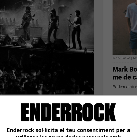
Mark Boske | Ar
Mark Bo
me de c
Parlem amb el
ncert al Palau Sant Jordi
istòric pel pop-rock català
Enderrock sol·licita el teu consentiment per a