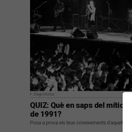
F: Diego Múñoz
QUIZ: Què en saps del mític co
de 1991?
Posa a prova els teus coneixements d'aquell dia h