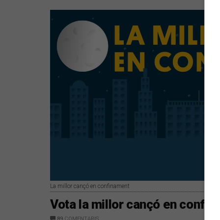
La millor cançó en confinament
Vota la millor cançó en confi
89
COMENTARIS