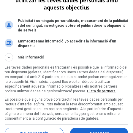
utilitzar les teves dades personals amb
aquests objectius
Publicitat i continguts personalitzats, mesurament de la publicitat
i del contingut, investigació sobre el públic i desenvolupament
de serveis
Emmagatzemar informació i/o accedir a la informació d’un
dispositiu
Més informació
Les teves dades personals es tractaran i és possible que la informació del
teu dispositiu (galetes, identificadors únics i altres dades del dispositiu)
es comparteixi amb 210 partners, els quals també podran emmagatzemar-
la o accedir-hi. Així mateix, aquest lloc web també podrà utilitzar
específicament aquesta informació. Nosaltres i els nostres partners
podem utilitzar dades de geolocalització precisa.
Llista de partners.
És possible que alguns proveïdors tractin les teves dades personals per
motius d'interès legítim. Pots indicar la teva disconformitat amb aquest
tractament gestionant les opcions següents. A la part inferior d'aquesta
pàgina o al menú del lloc web, cerca un enllaç per gestionar o retirar el
consentiment a la configuració de privadesa i de galetes.
nament