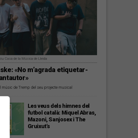
xiu Casa de la Música de Lleida
ske: «No m’agrada etiquetar-
antautor»
 músic de Tremp del seu projecte musical
Les veus dels himnes del
futbol català: Miquel Abras,
Mazoni, Sanjosex i The
Gruixut’s