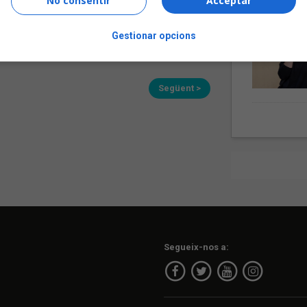
No consentir
Acceptar
i sanitària
Gestionar opcions
de 1
Següent >
Segueix-nos a: