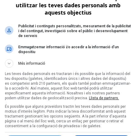
utilitzar les teves dades personals amb
aquests objectius
Publicitat i continguts personalitzats, mesurament de la publicitat
i del contingut, investigació sobre el públic i desenvolupament
de serveis
Emmagatzemar informació i/o accedir a la informació d’un
dispositiu
Més informació
Les teves dades personals es tractaran i és possible que la informació del
teu dispositiu (galetes, identificadors únics i altres dades del dispositiu)
es comparteixi amb 210 partners, els quals també podran emmagatzemar-
la o accedir-hi. Així mateix, aquest lloc web també podrà utilitzar
específicament aquesta informació. Nosaltres i els nostres partners
podem utilitzar dades de geolocalització precisa.
Llista de partners.
És possible que alguns proveïdors tractin les teves dades personals per
motius d'interès legítim. Pots indicar la teva disconformitat amb aquest
ón de Miki Núñez, P.A.W.N.
tractament gestionant les opcions següents. A la part inferior d'aquesta
pàgina o al menú del lloc web, cerca un enllaç per gestionar o retirar el
jo Monserrat i Natalia
consentiment a la configuració de privadesa i de galetes.