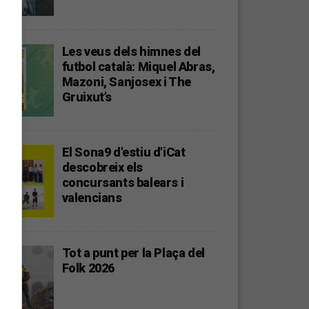
Les veus dels himnes del
futbol català: Miquel Abras,
Mazoni, Sanjosex i The
Gruixut’s
El Sona9 d'estiu d'iCat
descobreix els
concursants balears i
valencians
Tot a punt per la Plaça del
Folk 2026