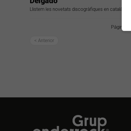
Delgado
Llistem les novetats discogràfiques en català de
Pàgina 1 
< Anterior