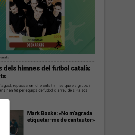
karats
 dels himnes del futbol català:
ts
d'agost, repassarem diferents himnes que els grups i
ans han fet per equips de futbol d'arreu dels Països
Mark Boske: «No m’agrada
etiquetar-me de cantautor»