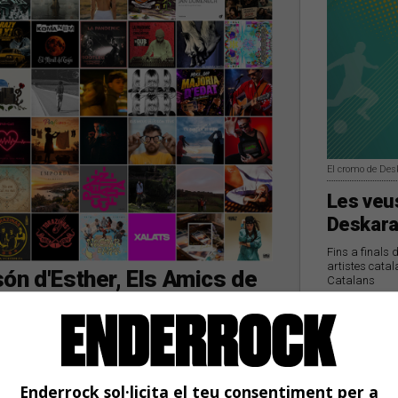
El cromo de Des
Les veus
Deskara
Fins a finals 
artistes catal
ón d'Esther, Els Amics de
Catalans
lashy Ice Cream, Remei de
s darrers dies
Enderrock sol·licita el teu consentiment per a