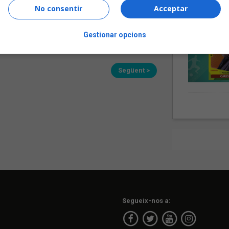
No consentir
Acceptar
 la setmana
Gestionar opcions
de 1
Següent >
Segueix-nos a: