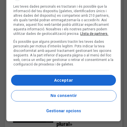
Les teves dades personals es tractaran i és possible que la
informació del teu dispositiu (galetes, identificadors únics i
altres dades del dispositiu) es comparteixi amb 210 partners,
els quals també podran emmagatzemar-la o accedir-hi. Així
mateix, aquest lloc web també podrà utilitzar específicament
aquesta informació. Nosaltres i els nostres partners podem
utilitzar dades de geolocalització precisa.
Llista de partners.
El cromo de Guillem Roma i Rogeli Herrero
És possible que alguns proveïdors tractin les teves dades
personals per motius d'interès legítim. Pots indicar la teva
Les veus dels himnes del futbol
disconformitat amb aquest tractament gestionant les opcions
següents. A la part inferior d'aquesta pàgina o al menú del lloc
català: Guillem Roma i Rogeli
web, cerca un enllaç per gestionar o retirar el consentiment a la
Herrero
configuració de privadesa i de galetes.
Fins a finals d'agost, repassarem diferents himnes que els
grups i artistes catalans han fet per equips de futbol d'arreu
Acceptar
dels Països Catalans
No consentir
Aitor Rodero: «No es pot
vetar el dret a la
informació i ha de venir
Gestionar opcions
donat per una mirada
plural»