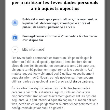
per a utilitzar les teves dades personals
amb aquests objectius
Les veus dels himnes del
futbol català: Miquel
Abras, Mazoni, Sanjosex
Publicitat i continguts personalitzats, mesurament de
la publicitat i del contingut, investigació sobre el
i The Gruixut’s
públic i desenvolupament de serveis
Emmagatzemar informació i/o accedir a la informació
d’un dispositiu
El Sona9 d'estiu d'iCat
descobreix els
Més informació
concursants balears i
valencians
Les teves dades personals es tractaran i és possible que la
informació del teu dispositiu (galetes, identificadors únics i
altres dades del dispositiu) es comparteixi amb 210 partners,
els quals també podran emmagatzemar-la o accedir-hi. Així
mateix, aquest lloc web també podrà utilitzar específicament
Tot a punt per la Plaça
aquesta informació. Nosaltres i els nostres partners podem
del Folk 2026
utilitzar dades de geolocalització precisa.
Llista de partners.
És possible que alguns proveïdors tractin les teves dades
personals per motius d'interès legítim. Pots indicar la teva
disconformitat amb aquest tractament gestionant les opcions
següents. A la part inferior d'aquesta pàgina o al menú del lloc
web, cerca un enllaç per gestionar o retirar el consentiment a la
configuració de privadesa i de galetes.
Les veus dels himnes del