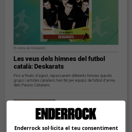
El cromo de Deskarats
Les veus dels himnes del futbol
català: Deskarats
Fins a finals d'agost, repassarem diferents himnes que els
grups i artistes catalans han fet per equips de futbol d'arreu
dels Països Catalans
Mark Boske: «No
m’agrada etiquetar-me
de cantautor»
Enderrock sol·licita el teu consentiment