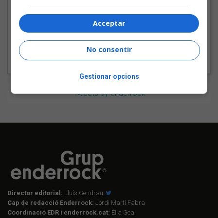
futbol català: Carles
Cases
Acceptar
No consentir
Gestionar opcions
Tweets by enderrock
Director editorial:
Lluís Gendrau
Cap de redacció Enderrock:
Jordi Martí Fabra
Coordinació EDR i enderrock.cat:
Èlia Gea