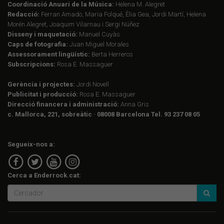
Coordinació Anuari de la Música:
Helena M. Alegret
Redacció:
Ferran Amado, Maria Folqué, Èlia Gea, Jordi Martí, Helena
Morén Alegret, Joaquim Vilarnau i Sergi Núñez
Disseny i maquetació:
Manuel Cuyàs
Caps de fotografia:
Juan Miguel Morales
Assessorament lingüístic:
Berta Herreros
Subscripcions:
Rosa E. Massaguer
Gerència i projectes:
Jordi Novell
Publicitat i producció:
Rosa E. Massaguer
Direcció financera i administració:
Anna Gris
c. Mallorca, 221, sobreàtic · 08008 Barcelona Tel. 93 237 08 05
Segueix-nos a:
Cerca a Enderrock.cat: