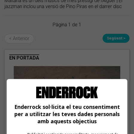
Maltana és un dels músics de més prestigi de l'Alguer | El
jazzman inclou una versió de Pino Piras en el darrer disc
Pàgina 1 de 1
< Anterior
Següent >
EN PORTADA
Enderrock sol·licita el teu consentiment
per a utilitzar les teves dades personals
amb aquests objectius