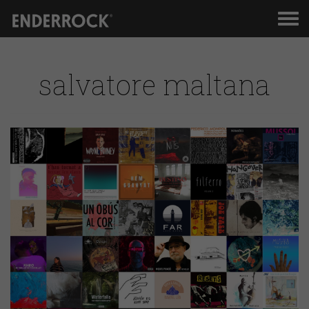
Men
de
nav
salvatore maltana