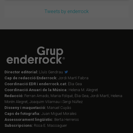
Tweets by enderrock
Director editorial:
Lluís Gendrau
Cap de redacció Enderrock:
Jordi Martí Fabra
Coordinació EDR i enderrock.cat:
Èlia Gea
Coordinació Anuari de la Música:
Helena M. Alegret
Redacció:
Ferran Amado, Maria Folqué, Èlia Gea, Jordi Martí, Helena
Morén Alegret, Joaquim Vilarnau i Sergi Núñez
Disseny i maquetació:
Manuel Cuyàs
Caps de fotografia:
Juan Miguel Morales
Assessorament lingüístic:
Berta Herreros
Subscripcions:
Rosa E. Massaguer