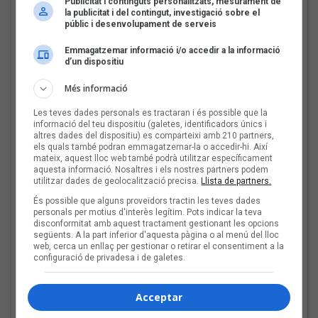
Publicitat i continguts personalitzats, mesurament de
la publicitat i del contingut, investigació sobre el
Mark Boske | Arxiu Casa de la Música de Lleida
públic i desenvolupament de serveis
Mark Boske: «No m’agrada
Emmagatzemar informació i/o accedir a la informació
etiquetar-me de cantautor»
d’un dispositiu
Parlem amb el músic de Tremp del seu projecte musical
Més informació
Les teves dades personals es tractaran i és possible que la
Les veus dels himnes del
informació del teu dispositiu (galetes, identificadors únics i
altres dades del dispositiu) es comparteixi amb 210 partners,
futbol català: Miquel
els quals també podran emmagatzemar-la o accedir-hi. Així
Abras, Mazoni, Sanjosex
mateix, aquest lloc web també podrà utilitzar específicament
i The Gruixut’s
aquesta informació. Nosaltres i els nostres partners podem
utilitzar dades de geolocalització precisa.
Llista de partners.
És possible que alguns proveïdors tractin les teves dades
personals per motius d'interès legítim. Pots indicar la teva
El Sona9 d'estiu d'iCat
disconformitat amb aquest tractament gestionant les opcions
descobreix els
següents. A la part inferior d'aquesta pàgina o al menú del lloc
web, cerca un enllaç per gestionar o retirar el consentiment a la
concursants balears i
configuració de privadesa i de galetes.
valencians
Acceptar
Tot a punt per la Plaça