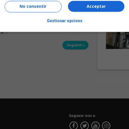
No consentir
Acceptar
s darrers dies
Gestionar opcions
de 1
Següent >
Segueix-nos a: