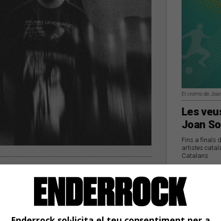
El cromo de Joa
Les veus
Joan So
Fins a finals 
artistes catal
Catalans
nses de la discòrdia'
 les dues dates del Tano! Fest, un petit
 5 i 6 de juny a l'Estraperlo de Badalona i a
é, Subterranean, Assot o Saïm, entre altres
Enderrock sol·licita el teu consentiment per a