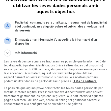
utilitzar les teves dades personals amb
aquests objectius
Publicitat i continguts personalitzats, mesurament de la publicitat
i del contingut, investigació sobre el públic i desenvolupament
de serveis
Emmagatzemar informació i/o accedir a la informació d’un
dispositiu
Més informació
Les teves dades personals es tractaran i és possible que la informació del
teu dispositiu (galetes, identificadors únics i altres dades del dispositiu)
es comparteixi amb 210 partners, els quals també podran emmagatzemar-
la o accedir-hi. Així mateix, aquest lloc web també podrà utilitzar
específicament aquesta informació. Nosaltres i els nostres partners
podem utilitzar dades de geolocalització precisa.
Llista de partners.
És possible que alguns proveïdors tractin les teves dades personals per
motius d'interès legítim. Pots indicar la teva disconformitat amb aquest
tractament gestionant les opcions següents. A la part inferior d'aquesta
són de Buhos amb Leire
pàgina o al menú del lloc web, cerca un enllaç per gestionar o retirar el
consentiment a la configuració de privadesa i de galetes.
s Strippers de Rahola, Boc