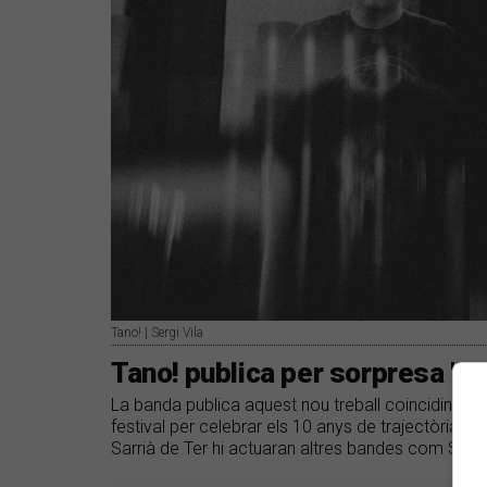
Tano! | Sergi Vila
Tano! publica per sorpresa 'Da
La banda publica aquest nou treball coincidint amb
festival per celebrar els 10 anys de trajectòria | El
Sarrià de Ter hi actuaran altres bandes com Sandr