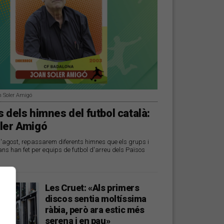
n Soler Amigó
 dels himnes del futbol català:
ler Amigó
d'agost, repassarem diferents himnes que els grups i
ans han fet per equips de futbol d'arreu dels Països
Les Cruet: «Als primers
discos sentia moltíssima
ràbia, però ara estic més
serena i en pau»