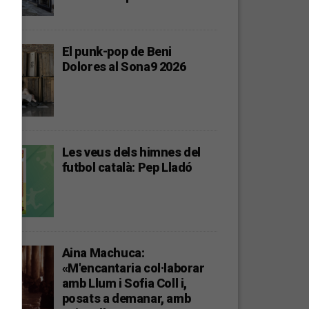
El punk-pop de Beni
Dolores al Sona9 2026
Les veus dels himnes del
futbol català: Pep Lladó
Aina Machuca:
«M'encantaria col·laborar
amb Llum i Sofia Coll i,
posats a demanar, amb