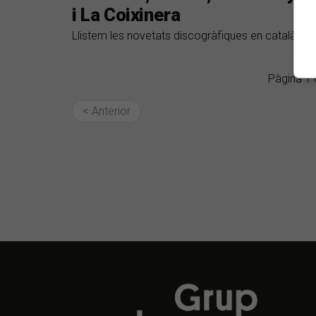
i La Coixinera
Llistem les novetats discogràfiques en català del
Pàgina 1 
< Anterior