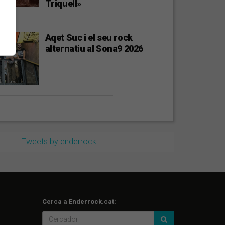
Triquell»
Aqet Suc i el seu rock
alternatiu al Sona9 2026
Tweets by enderrock
Cerca a Enderrock.cat: